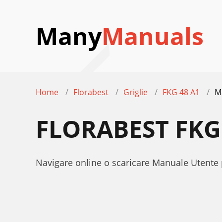
Many
Manuals
Home
Florabest
Griglie
FKG 48 A1
M
FLORABEST FKG
Navigare online o scaricare Manuale Utente 