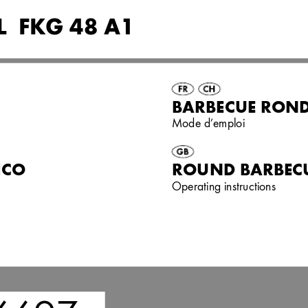
  FK
G 48 A1
BARBECUE RON
Mode d’emploi
ICO
ROUND BARBEC
Operating instructions