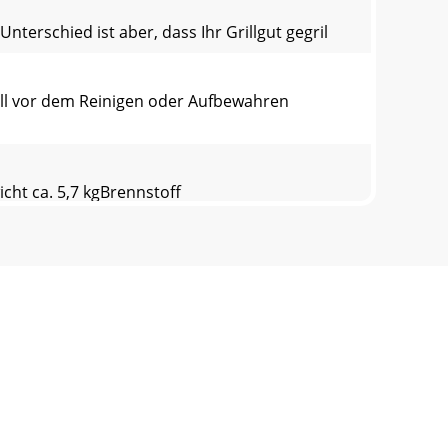
terschied ist aber, dass Ihr Grillgut gegril
l vor dem Reinigen oder Aufbewahren
cht ca. 5,7 kgBrennstoﬀ
obilfunk max. 0,42 EUR/Min.)E-Mail:
ations
re achat, vous avez opté pour un produit de