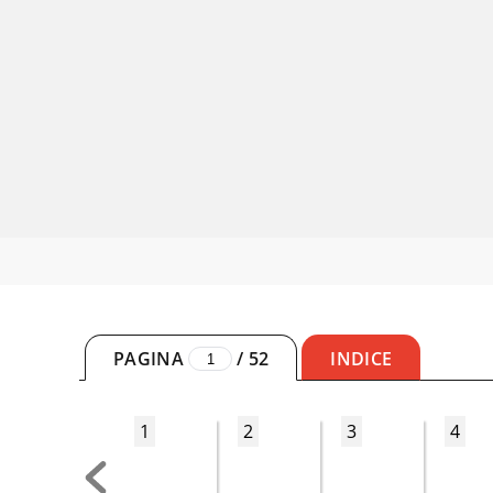
PAGINA
/
52
INDICE
1
2
3
4