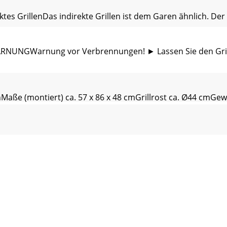
s GrillenDas indirekte Grillen ist dem Garen ähnlich. Der Un
RNUNGWarnung vor Verbrennungen! ► Lassen Sie den Gril
e (montiert) ca. 57 x 86 x 48 cmGrillrost ca. Ø44 cmGewi
Tel.: 0180 5772033 (0,14 EUR/Min. aus dem dt. Festnetz, M
. . . . . . . . . . . . . . . . . . . . . . . . . . . . . . . . . . . . . 14Inform
tives à ce mode d’emploiToutes nos félicitations !Avec vot