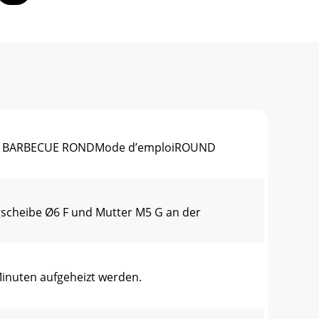
’uso BARBECUE RONDMode d’emploiROUND
egscheibe Ø6 F und Mutter M5 G an der
nuten aufgeheizt werden.