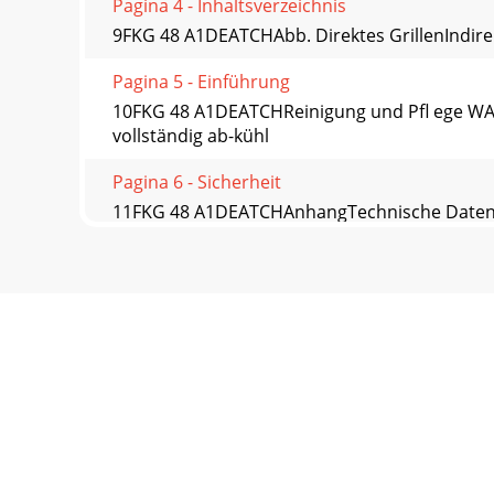
Pagina 4 - Inhaltsverzeichnis
9FKG 48 A1DEATCHAbb. Direktes GrillenIndirekte
Pagina 5 - Einführung
10FKG 48 A1DEATCHReinigung und Pﬂ ege WA
vollständig ab-kühl
Pagina 6 - Sicherheit
11FKG 48 A1DEATCHAnhangTechnische DatenMaß
HolzkohleFassungsvermögen Ko
Pagina 7 - Lieferumfang
12FKG 48 A1DEATCHService Service Deutschland
kompernass@li
Pagina 8 - Benötigtes Montagematerial
13FKG 48 A1FRCHSommaireIntroduction . . . . . . . . . . . . . 
Pagina 9 - Schritt 2
14FKG 48 A1FRCHIntroductionInformations rela