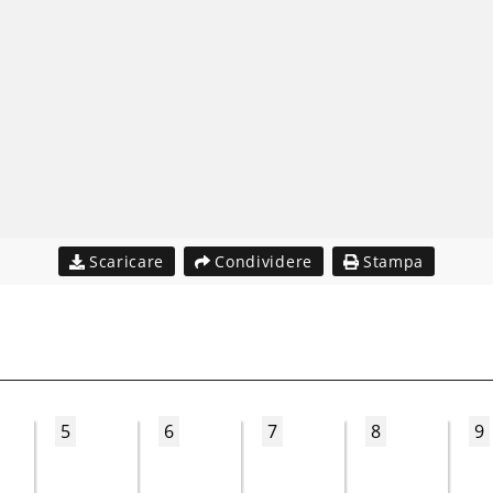
Scaricare
Condividere
Stampa
5
6
7
8
9