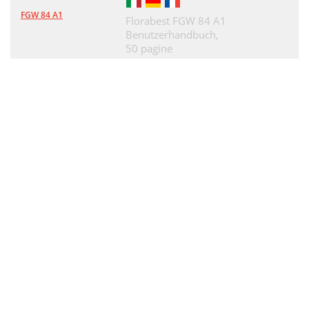
FGW 84 A1
Florabest FGW 84 A1
Benutzerhandbuch,
50 pagine