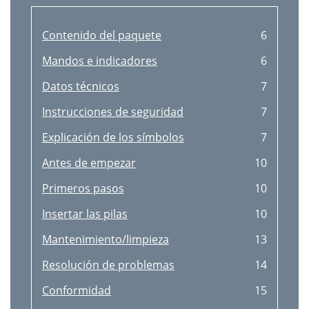
Informace o záruce
42
FLORABEST FLG 34 A1
44
Contenido del paquete
6
42 - Čeština
44
Mandos e indicadores
6
Určené použitie
46
Datos técnicos
7
Očakávané nesprávne použitie
46
Instrucciones de seguridad
7
Obsah balenia
47
Explicación de los símbolos
7
Ovládacie prvky a displeje
47
Antes de empezar
10
Technické parametre
48
Primeros pasos
10
Bezpečnostné pokyny
48
Insertar las pilas
10
Vysvetlenie symbolov
48
Mantenimiento/limpieza
13
Deti a postihnuté osoby
49
Resolución de problemas
14
Začíname
52
Conformidad
15