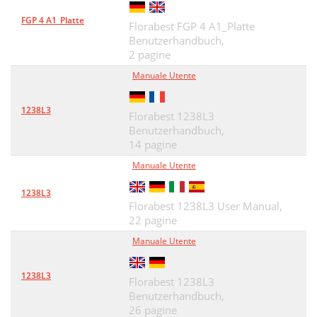
FGP 4 A1_Platte
Inbetriebnahme
54
Florabest FGP 4 A1_Platte
Benutzerhandbuch,
Wartung/Reinigung
56
2 pagine
Holzkohlegrill lagern
Manuale Utente
56
Problemlösung
57
1238L3
Florabest 1238L3
Konformität
58
Benutzerhandbuch,
14 pagine
Garantiehinweise
59
Manuale Utente
1238L3
Florabest 1238L3 User Manual,
22 pagine
Manuale Utente
1238L3
Florabest 1238L3
Benutzerhandbuch,
26 pagine