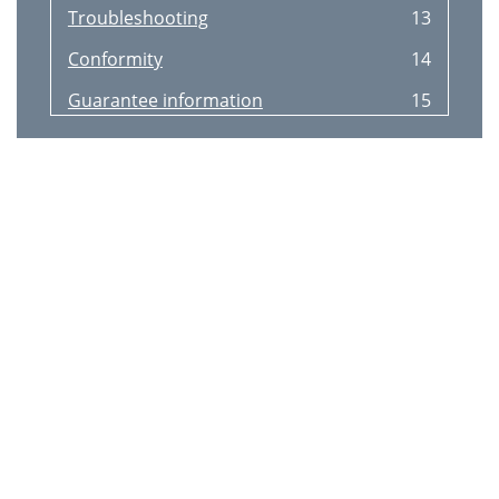
Troubleshooting
13
Conformity
14
Guarantee information
15
Wprowadzenie
18
Przeznaczenie
18
Zawartość opakowania
19
Dane techniczne
20
Instrukcje bezpieczeństwa
20
Objaśnienie symboli
20
Rozpoczęcie użytkowania
24
Konserwacja/czyszczenie
26
Rozwiązywanie problemów
27