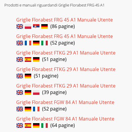
Prodotti e manuali riguardandi Griglie Florabest FRG 45 A1
Pagina 24 - Čišćenje i održavanje
28Furnitura/MontajulFRG 45 A1ROFurnitura 2 table de
Griglie Florabest FRG 45 A1 Manuale Utente
protecţie contra vântului2 1 grătar de menţinere la cald3 1
(86 pagine)
grătar metalic (inclusiv 2 mânere)4
Griglie Florabest FRG 45 A1 Manuale Utente
Pagina 25 - Zbrinjavanje/Tehnički podaci
(52 pagine)
29MontajulFRG 45 A1ROMaterial necesar pentru
Griglie Florabest FTKG 29 A1 Manuale Utente
montajCleşteŞurubelniţă steaCheie ﬁ xă 8 mm / 13
mmATENŢIECapetele şuruburilor ar trebui să ﬁ e totdeauna
(51 pagine)
Griglie Florabest FTKG 29 A1 Manuale Utente
Pagina 26
(51 pagine)
30MontajulFRG 45 A1RO Pasul 2ATENŢIEMarginea
suportului ►6 trebuie să ﬁ e orientată în jos. Picioarele (5 +
Griglie Florabest FTKG 29 A1 Manuale Utente
9) trebuie să ﬁ e rotite astfel încât sc
(39 pagine)
Pagina 27
Griglie Florabest FGW 84 A1 Manuale Utente
31MontajulFRG 45 A1RO Pasul 4Montaţi mânerul ♦4 cu
(52 pagine)
ajutorul a 4 şuruburi M5 x 12, a 4 şaibe Ø 6 şi a 4 piuliţe M5 la
vasul de cărbuni 11. Pasul 5Îm
Griglie Florabest FGW 84 A1 Manuale Utente
(64 pagine)
Pagina 28 - Introducere