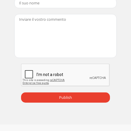
Pagina 19 - Potreban materijal za montažu
24PrilogFRG 45 A1HRPrilogJamstvoNa ovaj uređaj dobivate
jamstvo u trajanju od 3 godine od datuma kupnje. Uređaj je
pažljivo proizveden i prije isporuk
Pagina 20 - Korak 3
25 FRG 45 A1ROCuprinsIntroducere . . . . . . . . . . . . . . . . . . . . . . . .
. . . . . . . . . . . . . . . . . . . . . . . . . . 26Informaţii desp
Pagina 21 - Korak 5
26IntroducereFRG 45 A1ROIntroducereInformaţii despre
aceste instrucţiuni de utilizareAceste instrucţiuni de utilizare
sunt parte componentă a grătarul
Pagina 22 - Korak 7
27SiguranţaFRG 45 A1ROSiguranţaÎn acest capitol sunt
Publish
oferite indicaţii importante de siguranţă în vederea
manipulării aparatului.Acest aparat corespun
Pagina 23 - Korak 9
1 FRG 45 A1GBCYIndexIntroduction . . . . . . . . . . . . . . . . . . . . . . . .
. . . . . . . . . . . . . . . . . . . . . . . . . . . 2Information fo