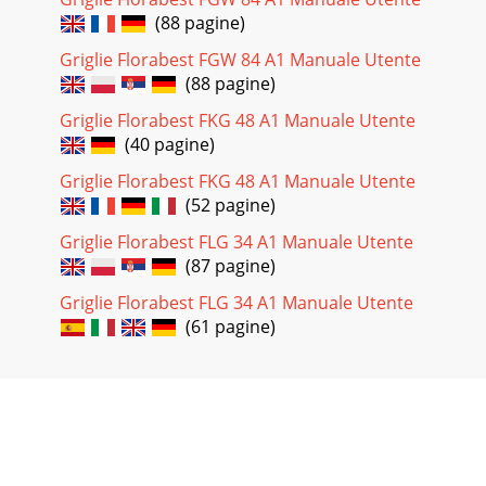
Aparatul a fost produs cu grijă şi veri
(88 pagine)
Pagina 33
Griglie Florabest FGW 84 A1 Manuale Utente
37 FRG 45 A1BGСъдържаниеВъведение . . . . . . . . . . . . . . . . . . .
(88 pagine)
. . . . . . . . . . . . . . . . . . . . . . . . . . . . . . . . 38Информация з
Griglie Florabest FKG 48 A1 Manuale Utente
Pagina 34
(40 pagine)
2IntroductionFRG 45 A1GBCYIntroductionInformation for
Griglie Florabest FKG 48 A1 Manuale Utente
these operating instructionsThese operating instructions
(52 pagine)
are a component of the Round Barbecue F
Griglie Florabest FLG 34 A1 Manuale Utente
Pagina 35
(87 pagine)
38ВъведениеFRG 45 A1BGВъведениеИнформация за това
ръководство за обслужванеТова ръководство за
Griglie Florabest FLG 34 A1 Manuale Utente
обслужване е съставна част на кръглата скара-грил FRG
(61 pagine)
4
Pagina 36 - Curăţarea şi îngrijirea
39БезопасностFRG 45 A1BGБезопасностВ тази глава
получавате важни указания за безопасност при работа с
уреда.Този уред отговаря на задължителните изиск