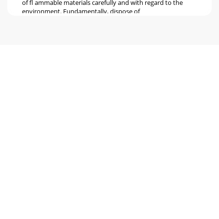
of ﬂ ammable materials carefully and with regard to the
environment. Fundamentally, dispose of
Pagina 6 - Items supplied/Assembly
12AppendixFRG 45 A1GBCYAppendixWarrantyYou receive a
3-year warranty for this appliance as of the purchase date.
This appli-ance has been manufactured
Pagina 7
13 FRG 45 A1HRSadržajUvod . . . . . . . . . . . . . . . . . . . . . . . . . . . . . . .
. . . . . . . . . . . . . . . . . . . . . . . . . 14Informacij
Pagina 8
14UvodFRG 45 A1HRUvodInformacije u vezi sa ovim
uputama za rukovanjeOve upute za rukovanje predstavljaju
sastavni dio oblog roštilja FRG 45 A1 (u nast
Pagina 9
15SigurnostFRG 45 A1HRSigurnostU ovom poglavlju možete
pronaći važne sigurnosne napomene u vezi sa posluži-
vanjem uređaja.Ovaj uređaj odgovara propisa