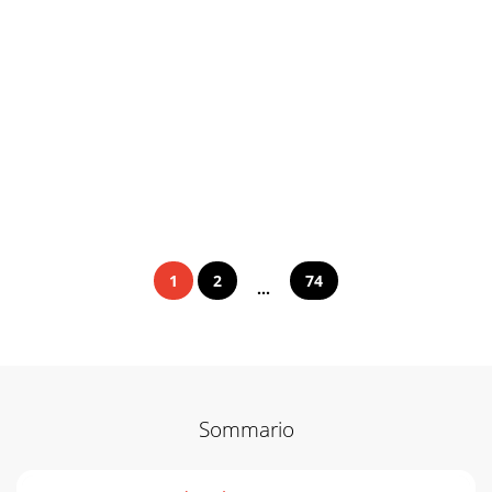
1
2
74
...
Sommario