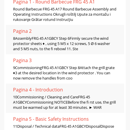
Pagina 1 - Round Barbecue FRG 45 A1
Round Barbecue FRG 45 A17 Round Barbecue Assembly and
Operating Instructions Okrugli roštilj Upute za montažu i
rukovanje Grătar rotund Instrucţiu
Pagina 2
8AssemblyFRG 45 A1GBCY Step 6Firmly secure the wind
protector sheets ♦ , using 5 M5 x 12 screws, 5 Ø 6 washer
and 5 M5 nuts, to the ﬁ rebowl 11. Ste
Pagina 3
9CommissioningFRG 45 A1GBCY Step 8Attach the grill grate
♦3 at the desired location in the wind protector . You can
now remove the handles from coo
Pagina 4 - Introduction
10Commissioning / Cleaning and CareFRG 45
A1GBCYCommissioning NOTICEBefore the ﬁ rst use, the grill
must be warmed up for at least 30 minutes. ► WAR
Pagina 5 - Basic Safety Instructions
11Disposal / Technical dataFRG 45 A1GBCYDisposalDispose