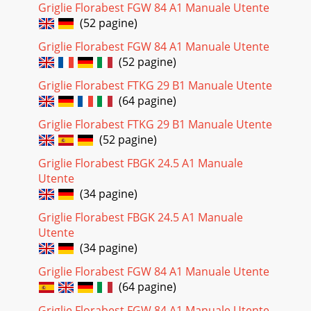
Griglie Florabest FGW 84 A1 Manuale Utente
32MontajulFRG 45 A1RO Pasul 6Înşurubaţi protecţia contra
(52 pagine)
vântului ♦ deja montată, cu ajutorul a 5 şuruburi M5 x 12, a 5
şaibe Ø 6 şi a 5 şuruburi M
Griglie Florabest FGW 84 A1 Manuale Utente
(52 pagine)
Pagina 29 - Siguranţa
33MontajulFRG 45 A1RO Pasul 8Agăţaţi grătarul ♦3 în locul
Griglie Florabest FTKG 29 B1 Manuale Utente
dorit din protecţia contra vântului . Acum puteţi scoate cele
(64 pagine)
două mânere de la grătarul
Griglie Florabest FTKG 29 B1 Manuale Utente
Pagina 30 - Furnitura/Montajul
(52 pagine)
34Punerea în funcţiune/Curăţarea …FRG 45 A1ROPunerea în
Griglie Florabest FBGK 24.5 A1 Manuale
funcţiune INDICAŢIEÎnainte de prima utilizare, grătarul
trebuie încălzit cel puţin 30 de minut
Utente
(34 pagine)
Pagina 31 - Montajul
Griglie Florabest FBGK 24.5 A1 Manuale
35Eliminarea aparatelor uzate/Date …FRG 45
Utente
A1ROEliminarea aparatelor uzateEliminaţi cărbunii cu
atenţie şi ecologic. Resturile rezultate în urma arder
(34 pagine)
Griglie Florabest FGW 84 A1 Manuale Utente
Pagina 32
(64 pagine)
36AnexaFRG 45 A1ROAnexaGaranţiaPentru acest aparat, se
acordă o garanţie de 3 ani începând cu data cumpărării.
Griglie Florabest FGW 84 A1 Manuale Utente