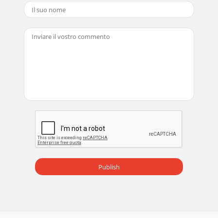
L5 i 20100121.indd Abs3:6 21.01.2010 15:35:29 Uhr21.01.2010
15:35:29 Uhr
Pagina 20
DE / AT / CH - 1DE AT CHInhaltBevor Sie das Gerät benutzen
... DE /
Pagina 21 - Contents
DE / AT / CH - 2DE AT CHBevor Sie das Gerät benutzenPrüfen
Sie nach dem Auspacken sowie vor jedem Gebrauch, ob der
Artikel Schäden aufweist.Sollte die
Pagina 22 - For your safety
DE / AT / CH - 3DE AT CH Gefahr
Verpuffungsgefahr!Entzündliche Flüssigkeiten, die in die
Glut gegossen werden, bilden Stichflammen oder
Verpuffungen.N
Publish
Pagina 23 - Before grilling
ES - 1ESÍndiceAntes de utilizar el aparato ...
Pagina 24 - Technical data