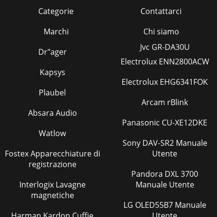
Categorie
Contattarci
Marchi
Chi siamo
Jvc GR-DA30U
Dr"ager
Electrolux ENN2800ACW
Kapsys
Electrolux EHG6341FOK
Plaubel
Arcam rBlink
Absara Audio
Panasonic CU-XE12DKE
Watlow
Sony DAV-SR2 Manuale
Fostex Apparecchiature di
Utente
registrazione
Pandora DXL 3700
Interlogix Lavagne
Manuale Utente
magnetiche
LG OLED55B7 Manuale
Harman Kardon Cuffie
Utente