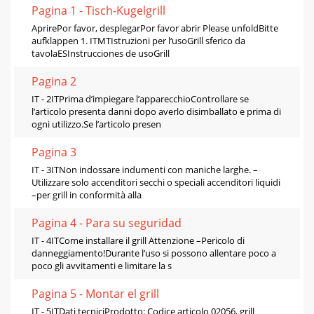
Pagina 1 - Tisch-Kugelgrill
AprirePor favor, desplegarPor favor abrir Please unfoldBitte
aufklappen 1. ITMTIstruzioni per l‘usoGrill sferico da
tavolaESInstrucciones de usoGrill
Pagina 2
IT - 2ITPrima d’impiegare l’apparecchioControllare se
l’articolo presenta danni dopo averlo disimballato e prima di
ogni utilizzo.Se l’articolo presen
Pagina 3
IT - 3ITNon indossare indumenti con maniche larghe. –
Utilizzare solo accenditori secchi o speciali accenditori liquidi
–per grill in conformità alla
Pagina 4 - Para su seguridad
IT - 4ITCome installare il grill Attenzione –Pericolo di
danneggiamento!Durante l’uso si possono allentare poco a
poco gli avvitamenti e limitare la s
Pagina 5 - Montar el grill
IT - 5ITDati tecniciProdotto: Codice articolo 02056, grill