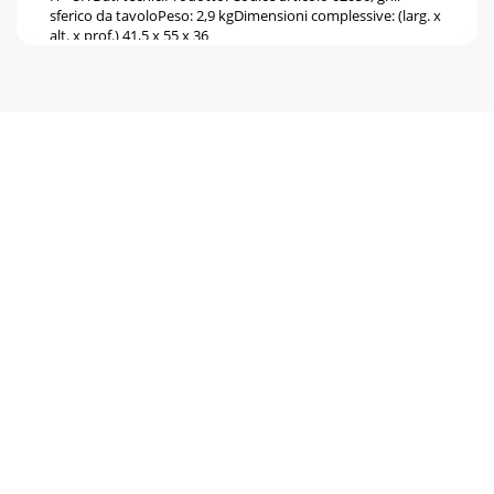
sferico da tavoloPeso: 2,9 kgDimensioni complessive: (larg. x
alt. x prof.) 41,5 x 55 x 36
Pagina 6
IT - 6IT91458 L5 i 20100121.indd Abs1:691458 L5 i
20100121.indd Abs1:6 21.01.2010 15:35:26 Uhr21.01.2010
15:35:26 Uhr
Pagina 7 - Distribuidor
PT - 1PTÍndiceAntes de utilizar o aparelho ...
Pagina 8
PT - 2PTAntes de utilizar o aparelhoApós desembalar e antes
de cada utilização deverá controlar se o artigo apresenta
danos.Se for o caso, não utilize
Pagina 9 - Sommario
PT - 3PTSó usar acendedores ou acendedores líquidos
especiais para –grelhadores conforme EN 1860-3 como
ajuda de ignição.Deixar o grelhador arrefecer
Pagina 10 - Per la vostra incolumità