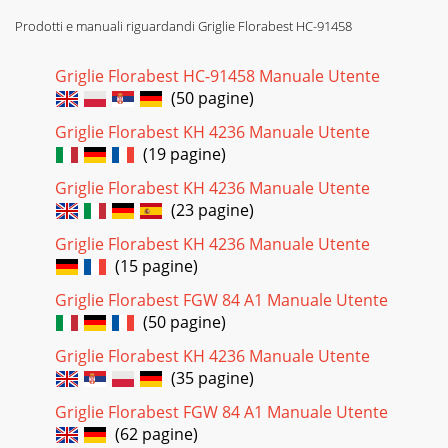
DE / AT / CH - 4DE AT CHSiehe Abb. 8:7. Legen Sie bei Bedarf
Prodotti e manuali riguardandi Griglie Florabest HC-91458
den Deckel (i) auf. Zum Transport können Sie den Deckel mit
den Klammern (c) an der Feuer
Griglie Florabest HC-91458 Manuale Utente
Pagina 25 - Distributor
(50 pagine)
DE / AT / CH - 5DE AT CHKonformitätserklärungDieses
Griglie Florabest KH 4236 Manuale Utente
Produkt erfüllt die geltenden europäischen und na-tionalen
Richtlinien (DIN EN 1860-1). Dies wird
(19 pagine)
Griglie Florabest KH 4236 Manuale Utente
Pagina 26 - GB / IE / CY - 6
(23 pagine)
DE / AT / CH - 6DEAT CH91458 L5 i 20100121.indd
Abs4:691458 L5 i 20100121.indd Abs4:6 21.01.2010 15:35:30
Griglie Florabest KH 4236 Manuale Utente
Uhr21.01.2010 15:35:30 Uhr
(15 pagine)
Pagina 27 - DE AT CH
Griglie Florabest FGW 84 A1 Manuale Utente
ES - 2ESAntes de utilizar el aparatoCompruebe después de
(50 pagine)
retirar el embalaje y antes de cada uso que el artículo no
está dañado.Si fuese éste el caso,
Griglie Florabest KH 4236 Manuale Utente
(35 pagine)
Pagina 28 - Zu Ihrer Sicherheit
Griglie Florabest FGW 84 A1 Manuale Utente
ES - 3ESPóngase siempre guantes de cocina cuando esté
(62 pagine)
utilizando –el grill.Utilice únicamente utensilios con mango