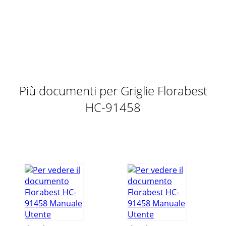
PT - 4PTInstalar o grelhador Atenção Perigo de
danos!Durante a utilização é possível que os aparafusa-
mentos se afrouxem com o tempo, prejudicando a e
Pagina 11 - Montaggio
PT - 5PTDados técnicosProduto: N° de art. 02056, Grelhador
esférico de mesaPeso: 2,9 kgDimensões totais: (LxAxP) 41,5
x 55 x 36 cmSuperfície de grelha
Più documenti per Griglie Florabest
Pagina 12
HC-91458
543108761 293abc12dehij45gdf3b3a91458 L5 a
20100121.indd 291458 L5 a 20100121.indd 2 21.01.2010
11:26:46 Uhr21.01.2010 11:26:46 Uhr
Pagina 13 - Dati tecnici
PT - 6PT91458 L5 i 20100121.indd Abs2:691458 L5 i
20100121.indd Abs2:6 21.01.2010 15:35:27 Uhr21.01.2010
15:35:27 Uhr
Pagina 14
GB / IE / CY - 1IEGB CYContentsBefore using the device ...