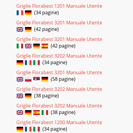
largo y resistentes –al fuego.No
Griglie Florabest 1201 Manuale Utente
(34 pagine)
Pagina 29
ES - 4ESColocar el grill Atención ¡Peligro de daños!Durante el
Griglie Florabest 3201 Manuale Utente
uso se pueden aflojar los tornillos e influir en la estabilidad
(42 pagine)
del grill.Compruebe ant
Griglie Florabest 3201 Manuale Utente
Pagina 30 - Entsorgung
(42 pagine)
ES - 5ESDatos técnicosProducto: Art. nº 02056, Grill de mesa
Griglie Florabest 3202 Manuale Utente
esferaPeso: 2,9 kgDimensiones total: (AxAxL) 41,5 x 55 x 36
(34 pagine)
cmSuperficie grill: Ø 34Canti
Griglie Florabest 3201 Manuale Utente
Pagina 31 - Inverkehrbringer
(58 pagine)
ES - 6ES91458 L5 i 20100121.indd 691458 L5 i 20100121.indd
6 21.01.2010 15:35:24 Uhr21.01.2010 15:35:24 Uhr
Griglie Florabest 3202 Manuale Utente
(38 pagine)
Pagina 32 - DE / AT / CH - 6
Griglie Florabest 3202 Manuale Utente
IT - 1ITSommarioPrima d'impiegare l'apparecchio
.......................
(38 pagine)
Griglie Florabest 1200 Manuale Utente
(34 pagine)