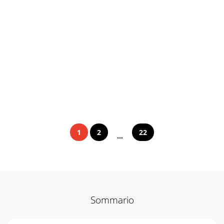
1
2
22
...
Sommario