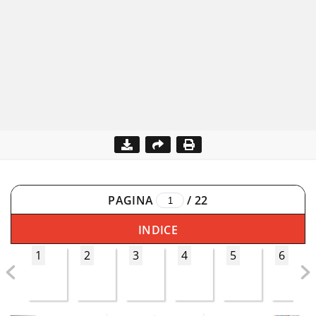
PAGINA
/
22
INDICE
1
2
3
4
5
6