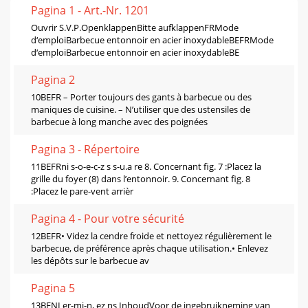
Pagina 1 - Art.-Nr. 1201
Ouvrir S.V.P.OpenklappenBitte aufklappenFRMode
d‘emploiBarbecue entonnoir en acier inoxydableBEFRMode
d‘emploiBarbecue entonnoir en acier inoxydableBE
Pagina 2
10BEFR – Porter toujours des gants à barbecue ou des
maniques de cuisine. – N’utiliser que des ustensiles de
barbecue à long manche avec des poignées
Pagina 3 - Répertoire
11BEFRni s-o-e-c-z s s-u.a re 8. Concernant fig. 7 :Placez la
grille du foyer (8) dans l’entonnoir. 9. Concernant fig. 8
:Placez le pare-vent arrièr
Pagina 4 - Pour votre sécurité
12BEFR• Videz la cendre froide et nettoyez régulièrement le
barbecue, de préférence après chaque utilisation.• Enlevez
les dépôts sur le barbecue av
Pagina 5
13BENLer-mi-n, ez ns InhoudVoor de ingebruikneming van