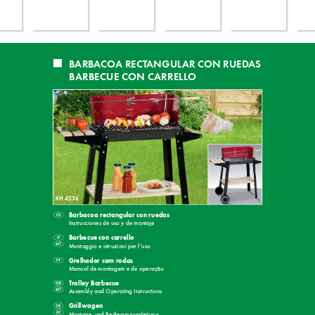
BARB
A
CO
A RECT
ANGUL
AR CON RUED
AS
BARBECUE CON CARRELLO
KH 4236
Barbacoa rectangular con ruedas
Instr
ucciones de uso y de montaje
Barbecue con carrello
Montaggio e istr
uzioni per l’uso
Grelhador com rodas
Manual de montagem e de operação
 T
rolley 
Barbecue
Assembly and Operating Instructions
 Grillwagen
Montage- und Bedienungsanleitung