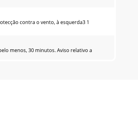
rotecção contra o vento, à esquerda3 1
elo menos, 30 minutos. Aviso relativo a
a. Este aparelho foi fabricado com o máximo
ation of grilled foods. This trolley barbecue
ector, left3 1 x Wind protector, Middle 4 1