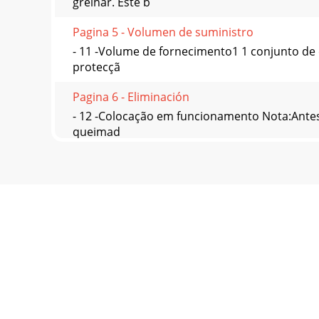
grelhar. Este b
Pagina 5 - Volumen de suministro
- 11 -Volume de fornecimento1 1 conjunto de 
protecçã
Pagina 6 - Eliminación
- 12 -Colocação em funcionamento Nota:Antes 
queimad
Pagina 7 - Garantía y asistencia técnica
- 13 -Garantia e assistência técnica Este apa
cui
Pagina 8
- 14 -TROLLEY BARBECUE KH 4236 Intended useTh
Pagina 9 - Montaggio
- 15 -Items supplied1 1 x Barbecue skewer (inc