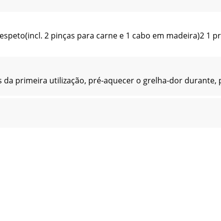
espeto(incl. 2 pinças para carne e 1 cabo em madeira)2 1 p
da primeira utilização, pré-aquecer o grelha-dor durante, p
relho tem uma garantia de 3 anos a partir da data de compr
is trolley barbecue is intended exclusively for the preapar
l. 2 x Barbecue racks and 1 x Wooden handle)2 1 x Wind prot