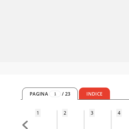
PAGINA
/
23
INDICE
1
2
3
4