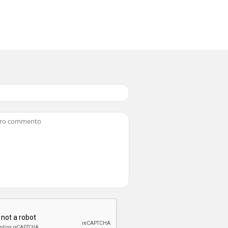
sorgfältig produziert und vor Anlieferung gewi
uso y consérvelo para posteriores
ñado exclusivamente para la preparación de
 x paraviento, izquierda3 1 x paraviento, c
 dejarse calentar durante 30 minutos como