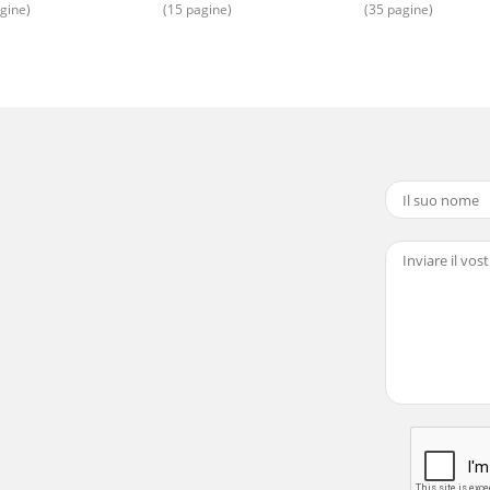
gine)
(15 pagine)
(35 pagine)
ieses Gerät 3 Jahre Garantie ab Kaufdatum. Das Gerät wurde 
ntamente este manual de instrucciones antes del primer 
236Uso conforme al previstoLa barbacoa móvil se ha dise
dor (incl. 2 x tenedores para asar y 1 x mango de madera)2 1
s de utilizar el aparato por primera vez, la barbacoa debe