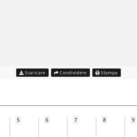
Scaricare
Condividere
Stampa
5
6
7
8
9