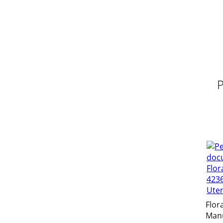
Pagina 10 - Smaltimento
- 16 -Start-up Note:Before the ﬁ rst use, the 
Pagina 11 - Importatore
- 17 -Warranty and Service This appliance is 
meti
P
Pagina 12 - Aviso relativo a asﬁ xia
KH 42361uzterwq096548732CV_KH4236_RP46150
Uhr
Pagina 13 - Volume de fornecimento
- 18 -GRILLWAGEN KH 4236Bestimmungsgemäße 
Dieser Gril
Pagina 14 - Eliminação
- 19 -Lieferumfang1 1 x Spießgarnitur (inkl. 2 
Flor
Pagina 15 - Importador
Manu
- 20 -Inbetriebnahme Hinweis:Vor dem ersten