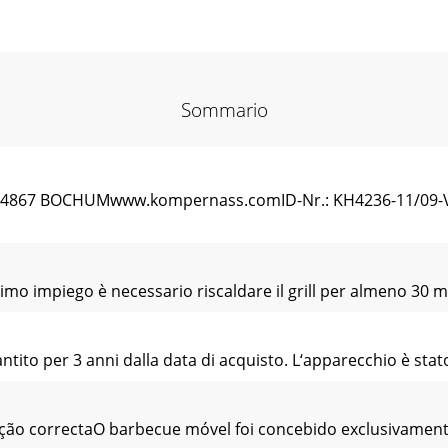
Sommario
 44867 BOCHUMwww.kompernass.comID-Nr.: KH4236-11/0
mo impiego è necessario riscaldare il grill per almeno 30 min
antito per 3 anni dalla data di acquisto. L‘apparecchio è s
ão correctaO barbecue móvel foi concebido exclusivament