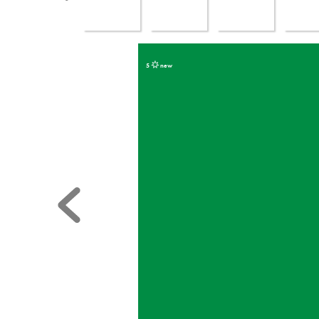
5 
 new