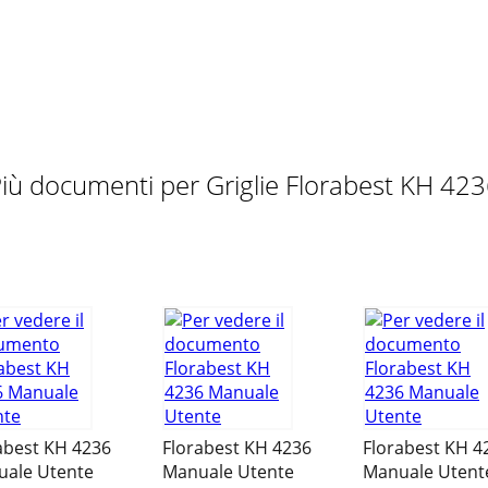
grill must be warmed up for at least 30 minutes. Warnings ab
guaranteed for 3 years from the date of purchase. This app
iù documenti per Griglie Florabest KH 42
_LB5new.indd 4-6CV_KH4236_RP46150_LB5new.indd 4-6 23.
VerwendungDer Grillwagen ist ausschließlich für die Zube
x Fleischklammer und 1 x Holzgriﬀ )2 1 x Windschutz, links3 1
abest KH 4236
Florabest KH 4236
Florabest KH 4
ale Utente
Manuale Utente
Manuale Utent
 Gebrauch muss der Grill mindestens 30 Minuten aufgehei