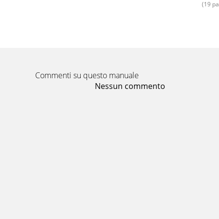
(19 pa
Verbrennungen!VORSICHT! Zum A
Pagina 16 - Warnings about burns
- 21 -Garantie und Service Sie erhalten auf d
Pagina 17 - Assembly
Commenti su questo manuale
BARBACOA RECTANGULAR CON RUEDAS 2 Lea ate
Nessun commento
utilizaciones
Pagina 18 - Disposal
- 2 -BARBACOA RECTANGULAR CON RUEDAS KH 4
alimentos a
Pagina 19 - Importer
- 3 -Volumen de suministro1 1 x juego de rusti
Pagina 20 - Warnung vor Erstickung
- 4 -Puesta en funcionamiento Indicación:Ante
mínim