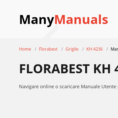
Many
Manuals
Home
Florabest
Griglie
KH 4236
Man
FLORABEST KH 
Navigare online o scaricare Manuale Utente