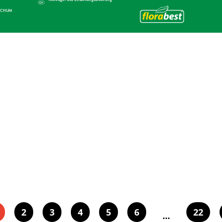
OCHUM
®
2
3
4
5
6
22
...