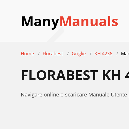
Many
Manuals
Home
Florabest
Griglie
KH 4236
Man
FLORABEST KH 
Navigare online o scaricare Manuale Utente