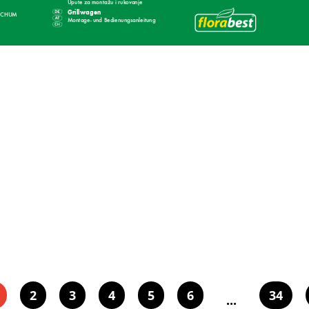
Upute za montažu i r
uk
ov
anje
 Grillwagen
OCHUM
®
  Montage- 
und 
Bedienungsanleitung
2
3
4
5
6
34
...