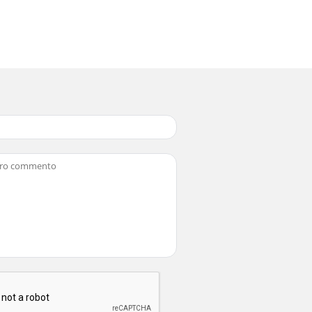
nejvyšší pečlivostí a před odesláním proše
ípravu grilovaných jedál. Tento gril s kolies
ým držadlom)2 1 x ochrana pred vetrom ľavá3
ievať. Varovanie pred popálením!Pozor! Na
ený a pred expe-díciou dôkladne vyskúšaný.
za priprav-ljanje namirnica prikladnih za rošt