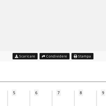
Scaricare
Condividere
Stampa
5
6
7
8
9