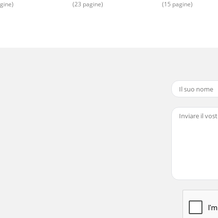
gine)
(23 pagine)
(15 pagine)
uku v trvání 3 let od data zakoupení. Přístroj byl vyroben s 
rané účeluZáhradný gril s kolieskami je určený výlučne na pr
(spolu s dvoma svorkami na mäsové závitky a jedným dreven
d prvým používaním musíte nechať gril aspoň 30 minút zohr
áruku 3 roky od dátumu kúpy. Prístroj bol starostlivo vyrob
kladu sa namjenomPokretni roštilj je namijenjen isključivo 