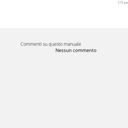
(19 pa
- 21 -Záruka a servis Na přístroj dostáváte zár
Pagina 17 - Vsebina kompleta
- 22 -GRILOVACÍ VOZÍK KH 4236Používanie prime
Pagina 18 - Odstranitev
Commenti su questo manuale
- 23 -Obsah dodávky1 1 x súprava na šašlik 
Nessun commento
1 x o
Pagina 19 - Proizvajalec
- 24 -Uvedenie do prevádzky Upozornenie:Pre
zapaľova
Pagina 20 - Varování před udušením
- 25 -Záruka a servis Na tento výrobok máte z
Usc
Pagina 21 - Rozsah dodávky
- 26 -ROŠTILJ SA KOTAČIMA KH 4236 Uporaba u s