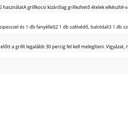
asználatA grillkocsi kizárólag grillezhető ételek elkészíté-s
sipesszel és 1 db fanyéllel)2 1 db szélvédő, baloldali3 1 db 
lőtt a grillt legalább 30 percig fel kell melegíteni. Vigyáza
anciát adunk a vásárlás dá-tumától számítva. A készüléket gon
Premični žar je namenjen izključno za pripravo živil, ki se
klj. 2 x klešče za meso in 1 x lesen ročaj)2 1 x zaščita proti 
a žar segrevati najmanj 30 minut. Opozorilo pred opeklinam