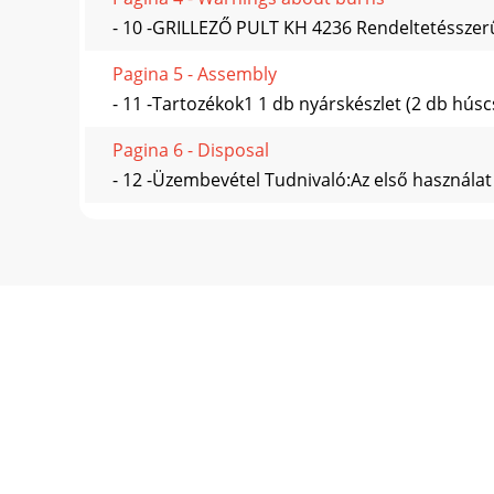
- 10 -GRILLEZŐ PULT KH 4236 Rendeltetésszerű h
Pagina 5 - Assembly
- 11 -Tartozékok1 1 db nyárskészlet (2 db húsc
Pagina 6 - Disposal
- 12 -Üzembevétel Tudnivaló:Az első használat e
Pagina 7 - Warranty and Service
- 13 -Garancia és szerviz A készülékre 3 év gar
Pagina 8
- 14 -PREMIČNI ŽAR KH 4236 Predvidena uporaba
Pagina 9 - Zakres dostawy
- 15 -Vsebina kompleta1 1 x garnitura nabodala(v
Pagina 10 - Utylizacja
- 16 -Zagon Napotek:Pred prvo uporabo se mor