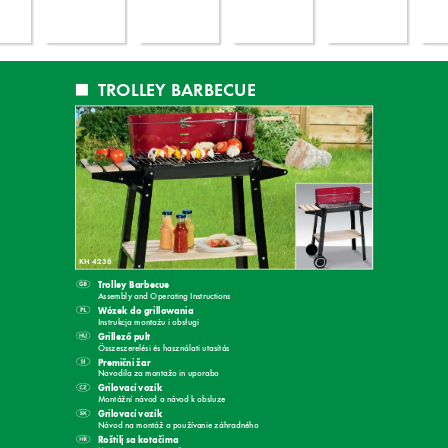
 TR
OLLEY BARBECUE
KH 4236
 T
rolley 
Barbecue
Assembly and Operating Instructions
W
ózek do grillow
ania
    Instr
uk
c
ja 
monta
u i obs
ugi
ż
ł
 Grillezõ 
pult
Összeszer
elési és használati ut
asítás
 Premièni 
žar
Navodila za montažo in uporabo
 Grilo
vací 
vozík
Montážní návod a náv
od k obsluze
 Grilo
vací 
vozík
Návod na montáž a použív
anie záhradného
Roštilj sa k
ot
aèima