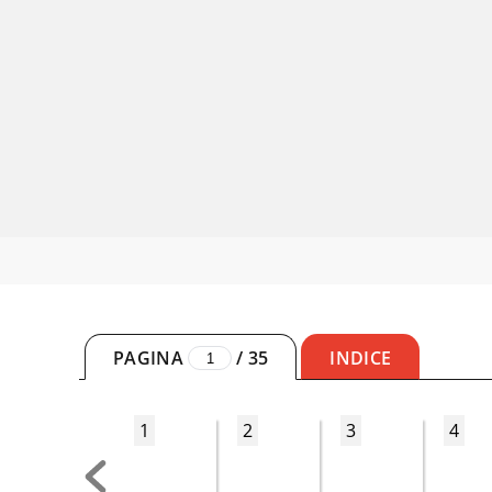
PAGINA
/
35
INDICE
1
2
3
4