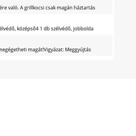
ére való. A grillkocsi csak magán háztartás
szélvédő, középső4 1 db szélvédő, jobbolda
t, megégetheti magát!Vigyázat: Meggyújtás
dosan gyártot-tuk, és szállítás előtt lelk
 lahko pečejo na žaru. Ta premični žar je name
vetru, levo3 1 x zaščita proti vetru,
iPREVIDNO! Za prižiganje ognja ali za