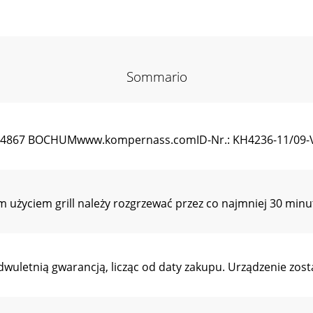
Sommario
44867 BOCHUMwww.kompernass.comID-Nr.: KH4236-11/09-
 użyciem grill należy rozgrzewać przez co najmniej 30 mi
t dwuletnią gwarancją, licząc od daty zakupu. Urządzenie z