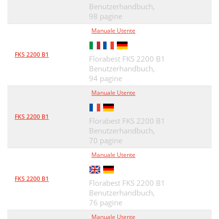
Bezpieczna praca
44
Benutzerhandbuch,
98 pagine
Techniki piłowania
45
Manuale Utente
Oczyszczan/
46
FKS 2200 B1
Konserwacja
46
Florabest FKS 2200 B1
Benutzerhandbuch,
Przechowywanie
46
94 pagine
Utylizacja i ochrona
47
Manuale Utente
Części zamienne/Akcesoria
48
FKS 2200 B1
Florabest FKS 2200 B1
Czasokresy konserwacyjne
49
Benutzerhandbuch,
70 pagine
Odszukiwanie błędów
50
Manuale Utente
Gwarancja
51
FKS 2200 B1
Serwis naprawczy
52
Florabest FKS 2200 B1
Benutzerhandbuch,
Účel použitia
54
76 pagine
Manuale Utente