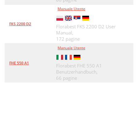
Lagerung
95
Manuale Utente
Entsorgung/
96
FKS 2200 D2
Florabest FKS 2200 D2 User
Umweltschutz
96
Manual,
172 pagine
Ersatzteile/Zubehör
97
Manuale Utente
Wartungsintervalle
98
FHE 550 A1
Fehlersuche
99
Florabest FHE 550 A1
Benutzerhandbuch,
Garantie
100
66 pagine
Service-Center
101
Importeur
101
Reparatur-Service
101
Translation of the original
102
EC declaration of conformity
102