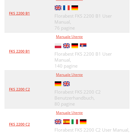
Všeobecný popis
54
21 Ochranné puzdro lišty
55
FKS 2200 B1
Florabest FKS 2200 B1 User
Popis funkcie
Manual,
55
76 pagine
Technické údaje
56
Manuale Utente
Bezpečnostné pokyny
57
FKS 2200 B1
Florabest FKS 2200 B1 User
Všeobecné bezpečnostné
58
Manual,
140 pagine
Preventívne opatrenia proti
61
Manuale Utente
Pokračujúce bezpečnostné
62
Správne zaobchádzanie s
63
FKS 2200 C2
Florabest FKS 2200 C2
Benutzerhandbuch,
Pás na rameno založenie/
64
80 pagine
Montáž reťazovej píly a
64
Manuale Utente
Napnutie pílovej reťaze
65
FKS 2200 C2
Florabest FKS 2200 C2 User Manual,
Mazanie reťaze
65