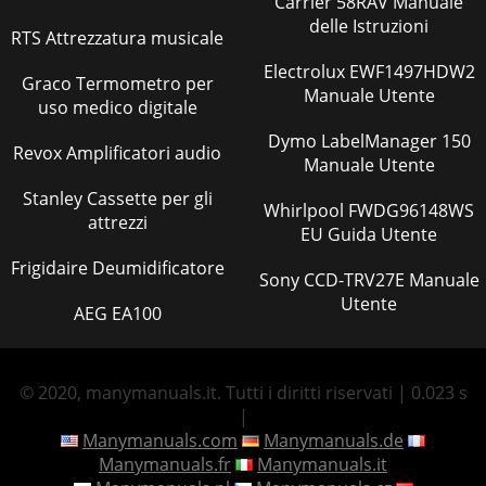
Carrier 58RAV Manuale
delle Istruzioni
RTS Attrezzatura musicale
Electrolux EWF1497HDW2
Graco Termometro per
Manuale Utente
uso medico digitale
Dymo LabelManager 150
Revox Amplificatori audio
Manuale Utente
Stanley Cassette per gli
Whirlpool FWDG96148WS
attrezzi
EU Guida Utente
Frigidaire Deumidificatore
Sony CCD-TRV27E Manuale
Utente
AEG EA100
© 2020, manymanuals.it. Tutti i diritti riservati | 0.023 s
|
Manymanuals.com
Manymanuals.de
Manymanuals.fr
Manymanuals.it