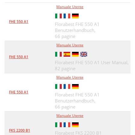
Przegląd
30
Manuale Utente
21 Osłona miecza
30
FHE 550 A1
Florabest FHE 550 A1
Opis działania
30
Benutzerhandbuch,
Dane techniczne
31
66 pagine
Manuale Utente
Zasady bezpieczeństwa
32
FHE 550 A1
Ogólne zasady bezpieczeń
33
Florabest FHE 550 A1 User Manual,
82 pagine
Środki ostrożności przeciwko
36
Manuale Utente
Dalsze zasady
37
Prawidłowe obchodzenie się
39
FHE 550 A1
Florabest FHE 550 A1
Benutzerhandbuch,
Smarowanie łańcucha
41
66 pagine
Proces ładowania
42
Manuale Utente
Uruchamianie
43
FKS 2200 B1
Florabest FKS 2200 B1