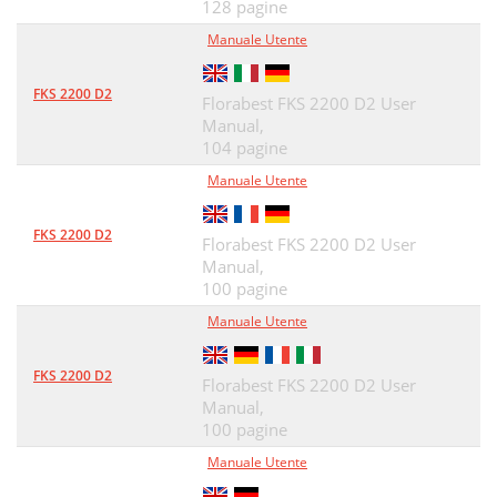
128 pagine
Nabíjanie
66
Manuale Utente
Uvedenie do činnosti
67
FKS 2200 D2
Florabest FKS 2200 D2 User
Bezpečná práca
68
Manual,
104 pagine
Preprava
68
Manuale Utente
Techniky rezania
69
FKS 2200 D2
Čistenie/Údržba
70
Florabest FKS 2200 D2 User
Manual,
Uskladnenie
70
100 pagine
Likvidácia/ochrana
Manuale Utente
71
Náhradné diely/Príslušenstvo
72
FKS 2200 D2
Florabest FKS 2200 D2 User
Intervaly údržby
73
Manual,
100 pagine
Vyhľadávanie chýb
74
Manuale Utente
Servisná oprava
76