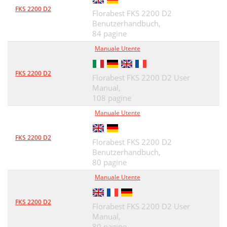
FKS 2200 D2
Florabest FKS 2200 D2
DE AT CH
77
Benutzerhandbuch,
Einleitung
78
84 pagine
Manuale Utente
Bestimmungsgemäße
78
Verwendung
78
FKS 2200 D2
Florabest FKS 2200 D2 User
Manual,
Allgemeine Beschreibung
78
108 pagine
Technische Daten
80
Manuale Utente
Sicherheitshinweise
81
FKS 2200 D2
Florabest FKS 2200 D2
Ladevorgang
91
Benutzerhandbuch,
80 pagine
Inbetriebnahme
92
Manuale Utente
Sicheres Arbeiten
93
Sägetechniken
94
FKS 2200 D2
Florabest FKS 2200 D2 User
Manual,
Reinigung/Wartung
95
80 pagine