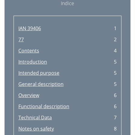
Indice
IAN 39406
1
77
2
Contents
4
Introduction
5
Intended purpose
5
General description
5
Overview
6
Functional description
6
Technical Data
7
Notes on safety
8