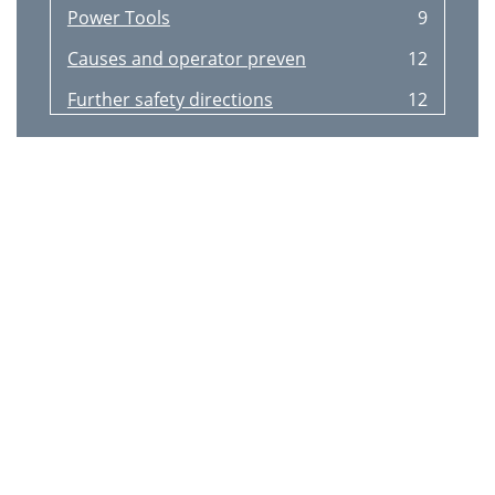
Power Tools
9
Causes and operator preven
12
Further safety directions
12
Correct handling of the bat
14
Assembling instructions
15
Charging process
16
Insert/remove battery
17
Check the state of charge of
17
Charge battery
17
Operation startup
18
Working Safely
19
Transport
19