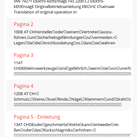
IAN 79271 ElEktro-kEttEnsägE Fks 2200 C2 ElEktro-
kEttEnsägE Originalbetriebsanleitung ElECtriC Chainsaw
Translation of original operation m
Pagina 2
10DE AT CHHerstelleroderseinemVertreterauszu-
führen,umSicherheitsgefährdungenzuvermeiden.•
LegenSiedieAnschlussleitungso,dasssiewähren
Pagina 3
11AT
CHDEElektrowerkzeugesindgefährlich,wennsievonunerfah

Pagina 4
12DE AT CH•
Schmutz,Steine,loseRinde,Nägel,KlammernundDrahtsi

Pagina 5 - Einleitung
13AT CHDEodergeschmierteKettekannentwederrei-
ßenoderdasRückschlagrisikoerhöhen.•
