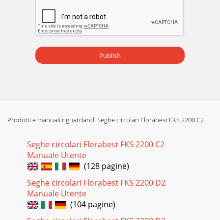
Pagina 19 - 
26DE AT CHFehlersuche 
GerätstartetnichtNetzspannungfehltHaussich
leit
Pagina 20
Publish
27AT
CHDEGarantieSehrgeehrteKundin,sehrgeehrterKunde,Siee
rantieabKaufdatum.ImFallevonMängelndiesesG
Pagina 21 - Reinigung
28DE AT CH Service-
Prodotti e manuali riguardandi Seghe circolari Florabest FKS 2200 C2
CenterTel.:01805772033(0,14EUR/Min.
Mail:grizzly@lidl.
Seghe circolari Florabest FKS 2200 C2
Pagina 22
Manuale Utente
29NLInleidingHartelkgefeliciteerdmetdeaankoopvanuw
(128 pagine)
Pagina 23 - Kettenspannung einstellen
Seghe circolari Florabest FKS 2200 D2
Manuale Utente
GCF1 2 3 5 6 7JIHEA10
(104 pagine)
119813141718192022B241216D1538883313143817111015141422232