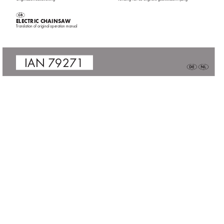
El
EC
triC Chainsa
w 
T
ranslation of original operation manual
IAN 79271