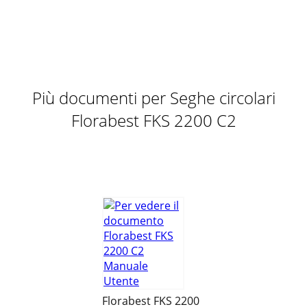
CHAumdie
4. NehmenSie
Pagina 11
19AT CHDEBäume fällen

Più documenti per Seghe circolari
Pagina 12
Florabest FKS 2200 C2
DE / AT / CH Originalbetriebsanleitung Seite NL Vertaling van
de originele gebruiksaanwijzing Pagina GB Translation of
original operation manua
Pagina 13 - Rückschlag
20DE AT CHQ4.
FührenSiedenFällschnittvonderander
h
Pagina 14
21AT CHDEL
SägenSiezuerstvon
Florabest FKS 2200
Pagina 15 - Inbetriebnahme