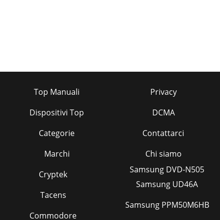
4DE AT CH
Pagina 35
40NLKettingrem kontroleren
Demotorkannietstartenalsdeket-
tingremvergrendeldis.Gebruikdekettingremnietomdeket
Pagina 36 - Veiligheidsmaatregelen
Top Manuali
Privacy
41NLAutomatische oliebevloeiing
kontrolerenKontroleervoorhetstartenhetoliepeilendeaut
bevloeiing.• Startdekettingzaagenhoud
Dispositivi Top
DCMA
Pagina 37 - Verdergaande veiligheidsin
Categorie
Contattarci
42NLZaagtechniekenAllgemeen•
Uheefteenbeterekontroleoverdezaagalsumetdeond
Marchi
Chi siamo
Pagina 38 - Ingebruikname
Samsung DVD-N505
Cryptek
43NLO SnoeienMetsnoeienwordthetafzagenvantak-
Samsung UD46A
kenentwgenvaneengeveldeboombedoeld.
Tacens

Samsung PPM50M6HB
Commodore
Pagina 39 - Bedienen van de ket