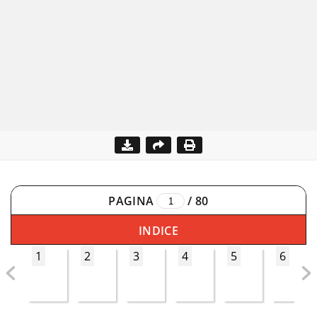
PAGINA
/
80
INDICE
1
2
3
4
5
6