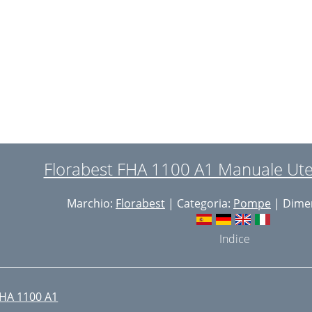
onsigli di sicurezza
ontenuto
copo d’uso
escrizione generale
essa in esercizio
avori di pulizia generali
Florabest FHA 1100 A1 Manuale Ute
mmagazzinamento
Marchio:
Florabest
| Categoria:
Pompe
| Dimen
ati tecnici
eiligheidsvoorschriften
Indice
ebruiksdoel
lgemene beschrijving
HA 1100 A1
ngebruikname