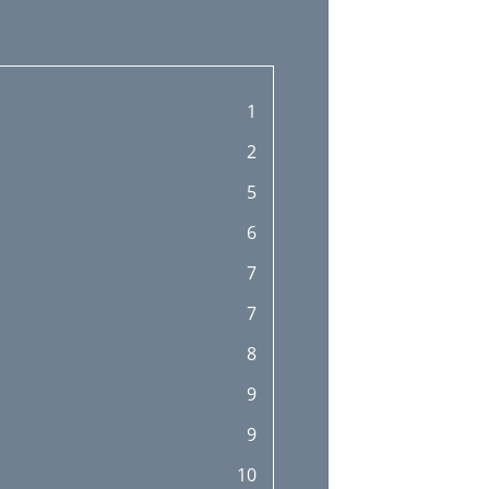
1
2
5
6
7
7
8
9
9
10