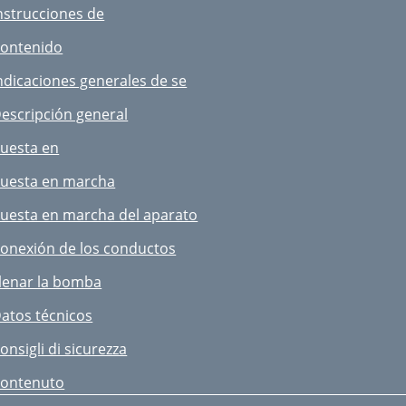
nstrucciones de
lgemene reinigingswerkzaam
ontenido
echnische gegevens
ndicaciones generales de se
A. Gröschl, Techn. Leiter
escripción general
011-01-06-rev02-op
uesta en
uesta en marcha
uesta en marcha del aparato
onexión de los conductos
lenar la bomba
atos técnicos
onsigli di sicurezza
ontenuto