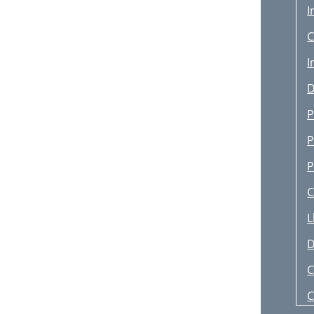
I
A
C
T
I
(
D
2
P
P
P
C
L
D
C
C