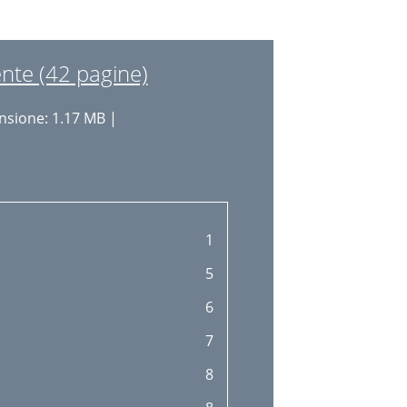
nte (42 pagine)
sione: 1.17 MB |
1
5
6
7
8