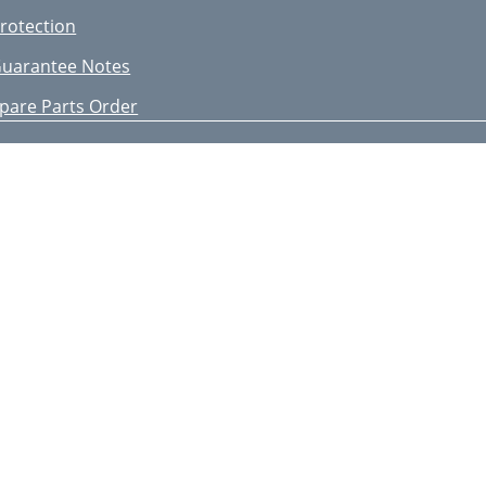
rotection
uarantee Notes
pare Parts Order
echnical Data
U declaration of conformity
xploded Drawing
rizzly Service-Center