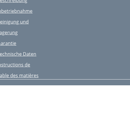
eschreibung
nbetriebnahme
einigung und
agerung
arantie
echnische Daten
nstructions de
able des matières
ins d’utilisation
escription générale
ise en service
emarques sur le
étails techniques