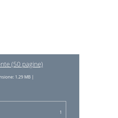
21
21
23
23
24
26
nte (50 pagine)
26
sione: 1.29 MB |
27
28
30
31
1
31