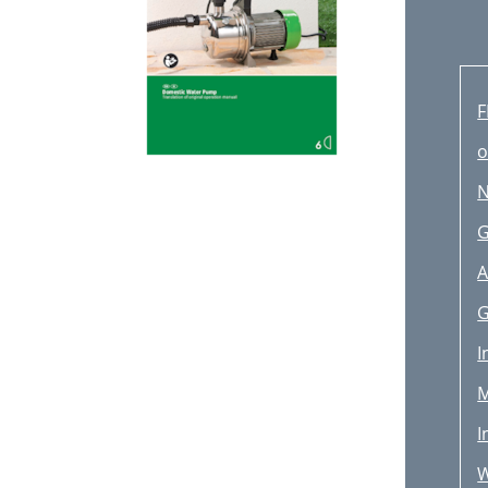
F
o
N
G
A
G
I
M
I
W