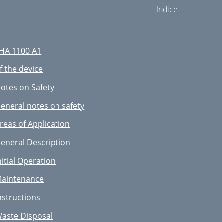
Indice
HA 1100 A1
f the device
otes on Safety
eneral notes on safety
reas of Application
eneral Description
nitial Operation
aintenance
nstructions
aste Disposal