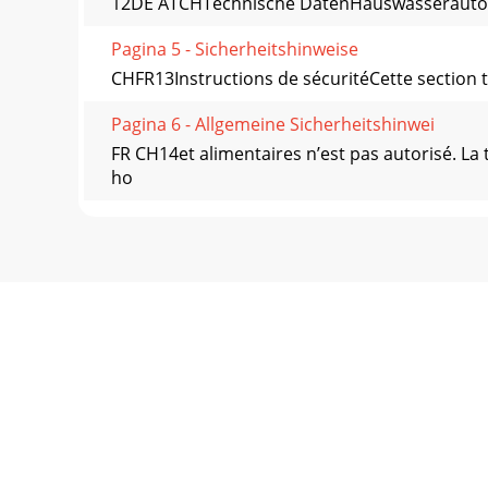
12DE ATCHTechnische DatenHauswasserautom
Pagina 5 - Sicherheitshinweise
CHFR13Instructions de sécuritéCette section t
Pagina 6 - Allgemeine Sicherheitshinwei
FR CH14et alimentaires n’est pas autorisé. La
ho
Pagina 7 - Verwendungszweck
CHFR15votre nouvelle pompe, faites contrôler pa
Pagina 8 - Inbetriebnahme
FR CH16Le fabricant n‘est pas responsable des
conforme.
Pagina 9
CHFR17Remplir la pompeAvant chaque mise en s
gara