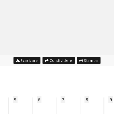
Scaricare
Condividere
Stampa
5
6
7
8
9