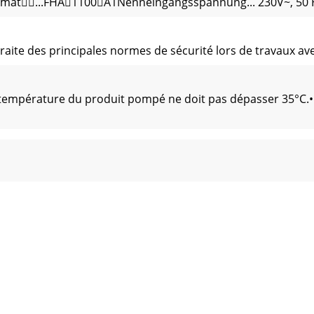
at...FHA1100A1Nenneingangsspannung... 230V~, 50 H
raite des principales normes de sécurité lors de travaux ave
 température du produit pompé ne doit pas dépasser 35°C.• 
r un professionnel :- que la mise à la terre, la liaison au n
 dégâts qui ont été causés par un usage contraire aux presc
ervice, l’automa-te d’eau domestique doit être rempli ave