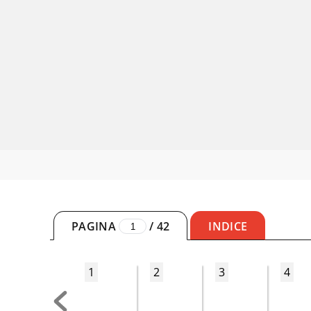
PAGINA
/
42
INDICE
1
2
3
4