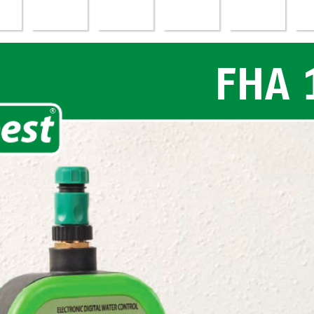
FHA 
®