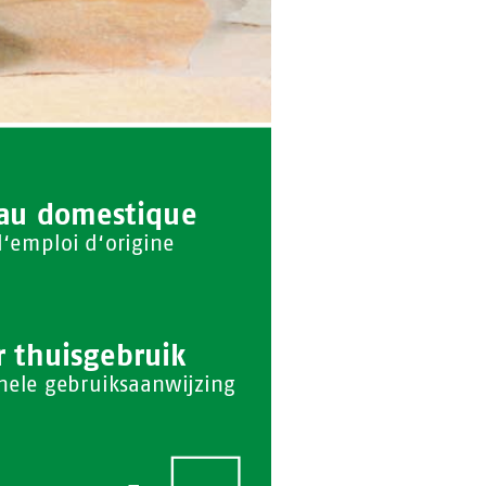
au d
omestique 
‘emploi d‘origine
 thuis
gebru
ik
ine
le gebruiks
aan
wijzing