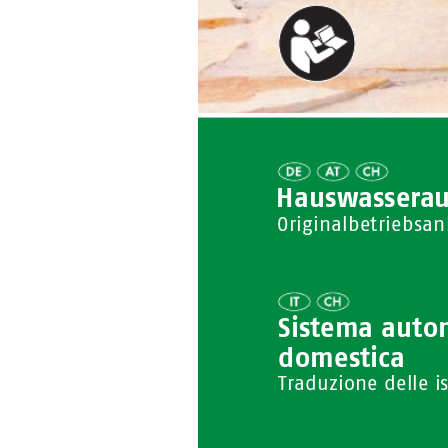
Hauswasse
r
a
Originalbetriebsan
Sistem
a auto
domestic
a 
Traduzione delle is