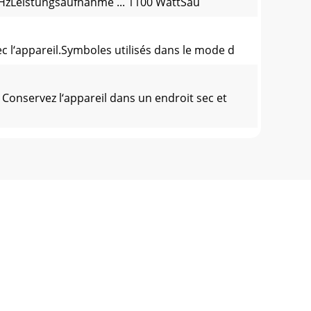
zLeistungsaufnahme ... 1100 WattSau
c l‘appareil.Symboles utilisés dans le mode d
Conservez l‘appareil dans un endroit sec et
e-utre, le circuit de protection de coura
riptions ou par une uti-lisation non
c de l’eau. Un démarrage immédiat est ain-si