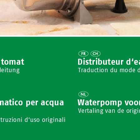
utom
at 
Distri
buteu
r d‘
e
leitung
Traduction du mode d
ma
tico per
 acqua 
Wa
te
rpomp voor
Vert
aling 
van de o
rig
truzioni d’uso originali