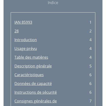
Indice
IAN 85993
1
28
2
Introduction
4
Usage prévu
4
Table des matières
4
Description générale
5
Caractéristiques
6
Données de capacité
6
Instructions de sécurité
6
Consignes générales de
7