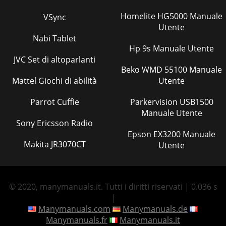
Homelite HG5000 Manuale
VSync
Utente
Nabi Tablet
Hp 9s Manuale Utente
JVC Set di altoparlanti
Beko WMD 55100 Manuale
Mattel Giochi di abilità
Utente
Parrot Cuffie
Parkervision USB1500
Manuale Utente
Sony Ericsson Radio
Epson EX3200 Manuale
Makita JR3070CT
Utente
© 2020, manymanuals.it. Tutti i diritti riservati | 0.036 s
|
Manymanuals.com
Manymanuals.de
Manymanuals.fr
Manymanuals.it