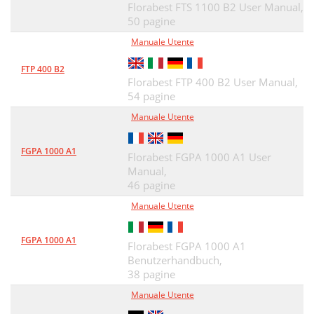
Florabest FTS 1100 B2 User Manual,
Autorizované
50 pagine
49
Manuale Utente
servisy
49
FTP 400 B2
Účel použitia
50
Florabest FTP 400 B2 User Manual,
54 pagine
Bezpečnostné pokyny
52
Manuale Utente
Uvedenie do prevádzky
54
Ponorenie čerpadla
55
FGPA 1000 A1
Florabest FGPA 1000 A1 User
Manual,
Čistenie a skladovanie
56
46 pagine
Náhradné diely
57
Manuale Utente
Odstránenie a ochrana
57
FGPA 1000 A1
Florabest FGPA 1000 A1
Hľadanie chýb
58
Benutzerhandbuch,
38 pagine
Servisná oprava
60
Manuale Utente
Servisná pobočka
60