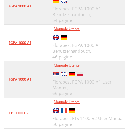
FGPA 1000 A1
Einleitung
61
Florabest FGPA 1000 A1
Benutzerhandbuch,
Bestimmungsgemäße
61
54 pagine
Verwendung
61
Manuale Utente
Allgemeine
62
FGPA 1000 A1
Florabest FGPA 1000 A1
Beschreibung
62
Benutzerhandbuch,
46 pagine
Technische Daten
63
Manuale Utente
Leistungsdaten
63
FGPA 1000 A1
Florabest FGPA 1000 A1 User
Sicherheitshinweise
63
Manual,
DE AT CH
64
66 pagine
Manuale Utente
Inbetriebnahme
66
FTS 1100 B2
Reinigung, Wartung
68
Florabest FTS 1100 B2 User Manual,
50 pagine
Lagerung
68