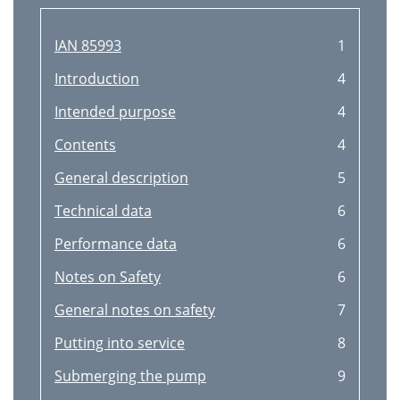
Reiniging en opslag
23
Bestellen van
24
IAN 85993
1
Afvalverwerking/
24
Introduction
4
Opsporing van fouten
25
Intended purpose
4
Reparatieservice
27
Contents
4
Serviceliaal
27
General description
5
Einleitung
28
Technical data
6
Bestimmungsgemäße
28
Performance data
6
Verwendung
28
Notes on Safety
6
Allgemeine
29
General notes on safety
7
Beschreibung
29
Putting into service
8
Technische Daten
30
Submerging the pump
9