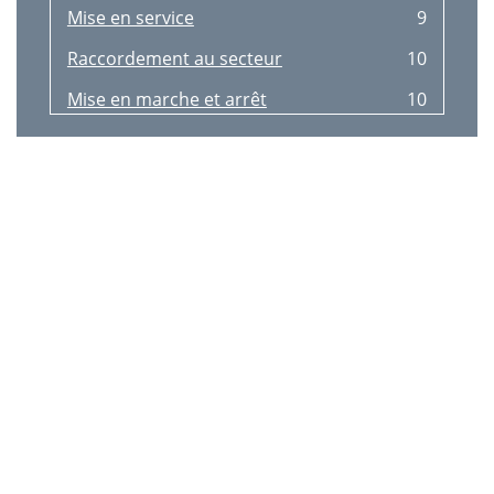
Mise en service
9
Raccordement au secteur
10
Mise en marche et arrêt
10
Réglage de l’interrupteur à
10
Nettoyage et stockage
11
Pièces de rechange
12
Elimination et
12
Recherche des défauts
13
Garantie
14
Service Réparations
15
Service-Center
15
Agence de service
15