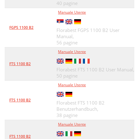
40 pagine
Účel použití
39
Manuale Utente
Všeobecný popis
40
FGPS 1100 B2
Florabest FGPS 1100 B2 User
Technické údaje
41
Manual,
56 pagine
Výkonové údaje
41
Manuale Utente
Bezpečnostní pokyny
41
FTS 1100 B2
Uvedení do provozu
43
Florabest FTS 1100 B2 User Manual,
50 pagine
Ponoření čerpadla
44
Manuale Utente
Připojení k síti
44
FTS 1100 B2
Čištění, údržba a
45
Florabest FTS 1100 B2
Benutzerhandbuch,
Náhradní díly
46
38 pagine
Manuale Utente
Likvidace/ochrana
46
FTS 1100 B2
Hledání chyb
47