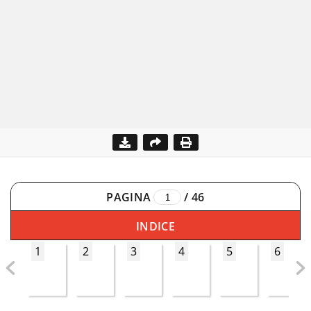
PAGINA
/
46
INDICE
1
2
3
4
5
6