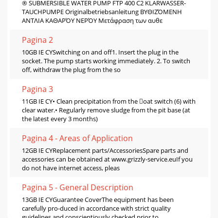
® SUBMERSIBLE WATER PUMP FTP 400 C2 KLARWASSER-
TAUCHPUMPE Originalbetriebsanleitung ΒΥΘΙΖΌΜΕΝΗ
ΑΝΤΛΙΑ ΚΑΘΑΡΌΥ ΝΕΡΌΥ Μετάφραση των αυθε
Pagina 2
10GB IE CYSwitching on and off1. Insert the plug in the
socket. The pump starts working immediately. 2. To switch
off, withdraw the plug from the so
Pagina 3
11GB IE CY• Clean precipitation from the oat switch (6) with
clear water.• Regularly remove sludge from the pit base (at
the latest every 3 months)
Pagina 4 - Areas of Application
12GB IE CYReplacement parts/AccessoriesSpare parts and
accessories can be obtained at www.grizzly-service.euIf you
do not have internet access, pleas
Pagina 5 - General Description
13GB IE CYGuarantee CoverThe equipment has been
carefully pro-duced in accordance with strict quality
guidelines and conscientiously checked prior to