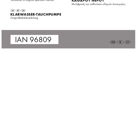
T
ranslation of original operation manual
ΚΑΘΑΡΌΥ ΝΕΡΌΥ 
Μετάφραση των αυθεντικών οδηγιών λειτουργίας
 KL
ARW
ASSER-
T
AUC
HPUMPE
 Originalbetriebsanleitung
 IAN 
96809
96809_flo_Klarwasser-Tauchpumpe_cover_GB_IE_CY.indd   2
12.03.14   12:33