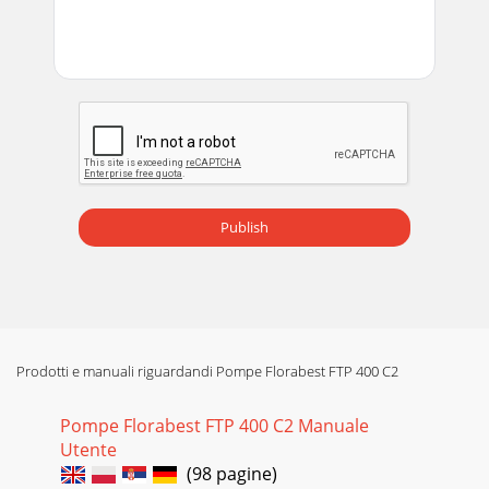
25GR CY 


Pagina 19
26GR
CY
Pagina 20
27GR CY:   .
Publish
A      
     
(, 
Pagina 21 - 
28GR
Prodotti e manuali riguardandi Pompe Florabest FTP 400 C2
CY

Pompe Florabest FTP 400 C2 Manuale
Pagina 22 - 
Utente
29DE AT CHEinleitungHerzlichen Glückwunsch zum Kauf
(98 pagine)
Ihres neuen Gerätes. Sie haben sich damit für ein