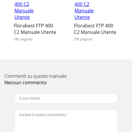
Pagina 14 - Repair Service
21GR CY
 

Florabest FTP 400
Florabest FTP 400

C2 Manuale Utente
C2 Manuale Utente
(46 pagine)
(98 pagine)
Pagina 15 - Faults - Causes - Remedies
22GR CY -

Pagina 16 - 
23GR CY  ( 6) 
Commenti su questo manuale

Nessun commento

Pagina 17 -  
24GR CY 

-

Pagina 18 -  