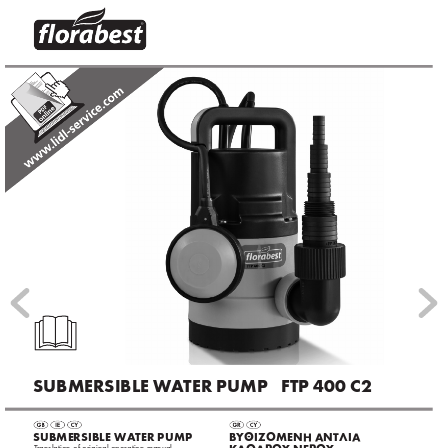
®
SUBMERSIBLE W
A
TER PUMP   FTP 400 C2
SUBMERSIBLE WA
TER PUMP 
 ΒΥΘΙΖΌΜΕΝΗ 
ΑΝΤΛΙΑ 