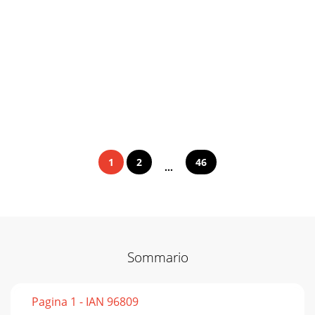
1
2
46
...
Sommario
Pagina 1 - IAN 96809