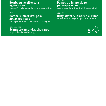
Bomba sumer
gible par
a
Pompa ad immers
ione 
ag
uas sucias
per ac
que scur
e 
Tr
aducción del manual de instrucciones o
rigin
al
Traduzione delle istruzioni d’uso originali
Bomba submersí
vel par
a  
Dirty Wa
ter Submers
ible Pu
mp
águas 
re
siduais 
T
ranslat
ion of ori
ginal oper
ation manual
T
raduç
ão do manual de instruções or
iginal
Schmutzwasse
r-
T
auc
hpumpe
5
Originalbetriebsanleitung
57368_flo_Schmutzwasserpumpe_Cover_LB5.indd   17
01.09.10   16:20