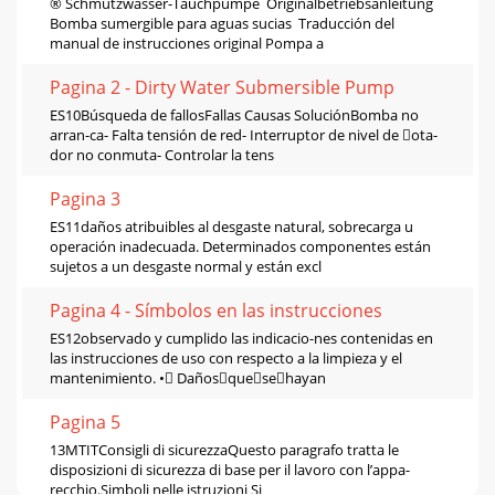
® Schmutzwasser-Tauchpumpe Originalbetriebsanleitung
Bomba sumergible para aguas sucias Traducción del
manual de instrucciones original Pompa a
Pagina 2 - Dirty Water Submersible Pump
ES10Búsqueda de fallosFallas Causas SoluciónBomba no
arran-ca- Falta tensión de red- Interruptor de nivel de ota-
dor no conmuta- Controlar la tens
Pagina 3
ES11daños atribuibles al desgaste natural, sobrecarga u
operación inadecuada. Determinados componentes están
sujetos a un desgaste normal y están excl
Pagina 4 - Símbolos en las instrucciones
ES12observado y cumplido las indicacio-nes contenidas en
las instrucciones de uso con respecto a la limpieza y el
mantenimiento. • Dañosquesehayan
Pagina 5
13MTITConsigli di sicurezzaQuesto paragrafo tratta le
disposizioni di sicurezza di base per il lavoro con l’appa-
recchio.Simboli nelle istruzioni Si