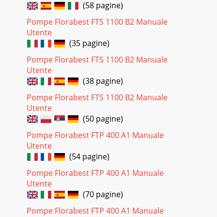
(58 pagine)
Pagina 33 - General notes on safety
Pompe Florabest FTS 1100 B2 Manuale
39MTGBGuarantee Notes• This appliance has a 36-month
guar-antee; a shorter 12-month guarantee applies if the
Utente
appliance is to be used for commercial p
(35 pagine)
Pagina 34 - Areas of Application
Pompe Florabest FTS 1100 B2 Manuale
Utente
ES4Instrucciones de seguri-dadEsta sección trata de las
normas de segu-ridad básicas cuando se trabaja con este
(38 pagine)
aparato.Símbolos en las instrucciones
Pompe Florabest FTS 1100 B2 Manuale
Pagina 35 - Initial Operation
Utente
(50 pagine)
40MTGBTechnical DataFoul water submersible pump ...FTS
1100 A1 Mains connection...230 ~50HzPower co
Pompe Florabest FTP 400 A1 Manuale
Utente
Pagina 36 - Operational start-up
(54 pagine)
41CHATDESicherheitshinweiseDieser Abschnitt behandelt
die grundle-genden Sicherheitsvorschriften bei der Arbeit
Pompe Florabest FTP 400 A1 Manuale
mit der Pumpe.Bildzeichen in der Anlei
Utente
(70 pagine)
Pagina 37 - Instructions
42CHATDEkeiten, Salzwasser, Reinigungsmitteln und
Pompe Florabest FTP 400 A1 Manuale