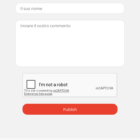
Pagina 19 - Garanzia
26PTVolume de fornecimento- Bomba de água suja
montada- Adaptador angular- Redutor- 8 m de cabo
Colocação em funcionamentoMontar/Suspender• As di
Pagina 20 - Dati tecnici
27PTAjuste do ponto de câmbio liga/desliga O ponto de
câmbio liga/desliga do interruptor utuante automático (7)
pode ser ajustado mediante alteração
Pagina 21 - Disturbi - Cause - Rimedio
28PT• O fundo do poço deve ser periodicamen-te limpo de
lama (no mais tardar a cada três meses). As paredes do poço
tam-bém devem ser limpas. • Os d
Pagina 22 - Conteúdo
29PTpois cada uma destas possibilidades implica que
Publish
ocorram defeitos nas vedações, na roda livre, no motor, ou
em outras peças. Mesmo bombas de água
Pagina 23 - Indicações gerais de seguran
3A4511 910865321C433 1093109B9107