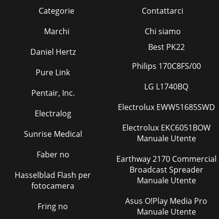
Categorie
Contattarci
Pagina 47 - Garantie
51Andreas Gröschl (Director técnico y apoderado de
Marchi
Chi siamo
documentación, Direttore tecnico e responsabile
Best PK22
documentazione tecnica)Declaración deconformidad C
Daniel Hertz
Philips 170C8FS/00
Pagina 48 - Technische Daten
Pure Link
52PTDeclaração de Conformi- dade CECE decla- ration of
LG L1740BQ
conformityEG-Konfor- mitäts- erklärungVimos, por este
Pentair, Inc.
meio, de-clarar que oBomba de imersão p
Electrolux EWW51685SWD
Electralog
Pagina 49 - Fehlersuche
Electrolux EKC6051BOW
53Grizzly Service-CenterGrizzly Servicio EspañiaAtención al
Sunrise Medical
clienteServicio Hotline: 902 879 432Fax: 0049 6078 780670E-
Manuale Utente
Mail: servicio.espana@grizzl
Faber no
Earthway 2170 Commercial
Pagina 50
Broadcast Spreader
Hasselblad Flash per
5 IAN 57368 Grizzly Gartengeräte GmbH & Co. KG Am
Manuale Utente
fotocamera
Gewerbepark 2 D-64823 Groß-Umstadt Estado de las
informaciones · Versione delle informazi
Asus O!Play Media Pro
Fring no
Manuale Utente
Pagina 51 - Dichiarazione