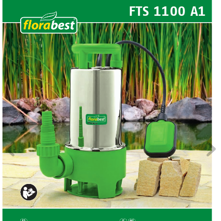
F
TS 1100 A1
®