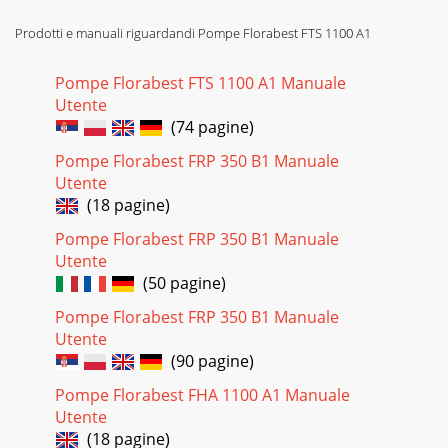
Pagina 24
Prodotti e manuali riguardandi Pompe Florabest FTS 1100 A1
30PTFalhas – Motivos – EliminaçãoFalhas Motivos
EliminaçãoA bomba não fun-cionaFalta corrente Vericar a
Pompe Florabest FTS 1100 A1 Manuale
correnteO interruptor utuante auto-mático nã
Utente
Pagina 25 - Descrição geral
(74 pagine)
31PTDados técnicosTipo ... FTS 1100 A1Tomada de
Pompe Florabest FRP 350 B1 Manuale
corrente...230 V ~ 50 HzPotência de entrada ...
Utente
(18 pagine)
Pagina 26 - Colocação em
32MTGBNotes on SafetyThis section deals with the general
Pompe Florabest FRP 350 B1 Manuale
safety regulations for working with the equip-ment.Symbols
Utente
in the manual Warning symbols wit
(50 pagine)
Pagina 27 - Indicações de
Pompe Florabest FRP 350 B1 Manuale
33MTGBbustible (e.g. motor fuels) or explosive liquids, salt
Utente
water, cleaning agents and foodstuffs is not permitted. The
(90 pagine)
tem-perature of the liquid be
Pompe Florabest FHA 1100 A1 Manuale
Pagina 28 - Indicações de serviço
Utente
34MTGBnot carry out conversion work on the equipment.•
(18 pagine)