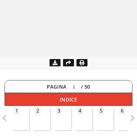
PAGINA
/
50
INDICE
1
2
3
4
5
6