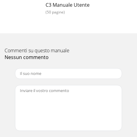
les trois mois).Le moment où
C3 Manuale Utente
(50 pagine)
Pagina 15 - Sommaire
22FR CH( 7) régulièrement (au plus tard tous les trois mois).•
Enlever les bres et peluches se trou-vant éventuellement
dans le boîtier de la pompe
Pagina 16 - Description générale
Commenti su questo manuale
23FR CHConditions de garantieLe délai de garantie débute
Nessun commento
avec la date d’achat. Veuillez conserver soigneusement le
ticket de caisse original. En effet
Pagina 17 - Instructions de sécurité
24FR CHd’endommagements (ceci est valable pour toutes
les pompes) dus à une xation ou une suspension sur le
câble de réseau. Les pompes ne doivent pa
Pagina 18 - Consignes générales de
25FR CHDépannagePannes Causes AideLa pompe ne dé-
marre pas- pas de tension de réseau- l’interrupteur ottant
(7) ne se met pas en marche- vérier l