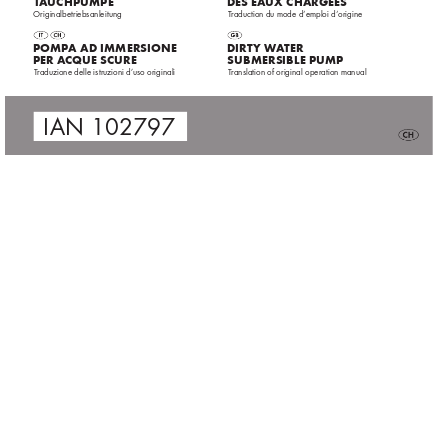
DES EA
UX C
HARGÉES 
T
A
UC
HPUMPE
 Originalbetriebsanleitung
T
raduction du mode d‘emploi d‘origine
POMP
A AD IMMERSIONE  
 DIRT
Y 
W
A
TER 
PER A
CQUE SCURE
SUBMERSIBLE PUMP
T
raduzione delle istruzioni d’uso originali
T
ranslation of original operation manual
 IAN 
102797
102797_flo_Schmutzwassertauchpumpe_cover_CH.indd   2
19.09.14   11:18