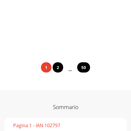
1
2
50
...
Sommario
Pagina 1 - IAN 102797