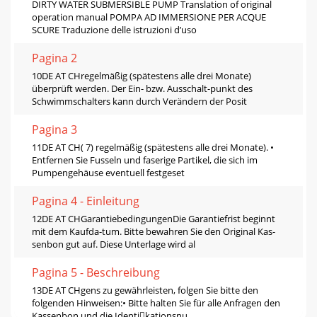
DIRTY WATER SUBMERSIBLE PUMP Translation of original
operation manual POMPA AD IMMERSIONE PER ACQUE
SCURE Traduzione delle istruzioni d’uso
Pagina 2
10DE AT CHregelmäßig (spätestens alle drei Monate)
überprüft werden. Der Ein- bzw. Ausschalt-punkt des
Schwimmschalters kann durch Verändern der Posit
Pagina 3
11DE AT CH( 7) regelmäßig (spätestens alle drei Monate). •
Entfernen Sie Fusseln und faserige Partikel, die sich im
Pumpengehäuse eventuell festgeset
Pagina 4 - Einleitung
12DE AT CHGarantiebedingungenDie Garantiefrist beginnt
mit dem Kaufda-tum. Bitte bewahren Sie den Original Kas-
senbon gut auf. Diese Unterlage wird al
Pagina 5 - Beschreibung
13DE AT CHgens zu gewährleisten, folgen Sie bitte den
folgenden Hinweisen:• Bitte halten Sie für alle Anfragen den
Kassenbon und die Identikationsnu