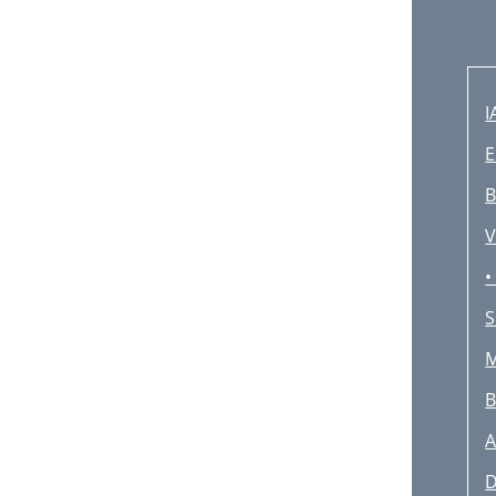
I
E
B
V
•
S
M
B
A
D