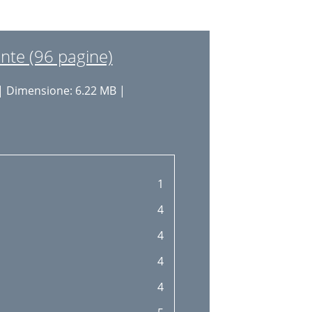
18
19
nte (96 pagine)
20
| Dimensione: 6.22 MB |
22
23
24
25
1
26
4
26
4
27
4
29
4
29