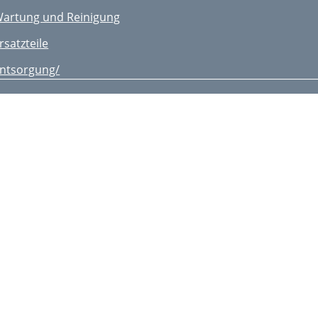
artung und Reinigung
rsatzteile
ntsorgung/
mweltschutz
ehlersuche
arantie
eparatur-Service
 Service-Center
 Service
 Niederlassung
nleiding
lgemene beschrving