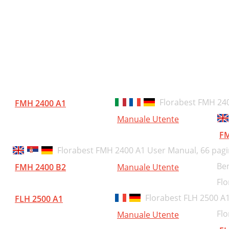
eneral cleaning and
 ServiceBranch
rouble shooting
rzeznaczenie
uarantee
pis tresci
epair Service
pis ogólny
 ServiceBranch
ane techniczne
liver Christ
Florabest FMH 24
FMH 2400 A1
asady bezpieczeństwa
Manuale Utente
ocumentatiegelastigde
ymbole w instrukcji obsługi
FM
xplodedDrawing
gólne zasady
Florabest FMH 2400 A1 User Manual,
66 pag
012-05-31-rev02-op
Be
FMH 2400 B2
Manuale Utente
nstrukcja montażu
Fl
ruchamianie
Florabest FLH 2500 
FLH 2500 A1
łączanie i wyłączanie
Fl
Manuale Utente
próżnianie pojemnika na ro