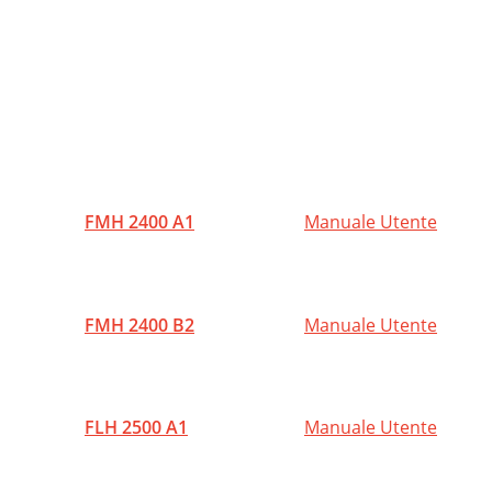
G

T
P
G
S
R
O

D
O
FMH 2400 A1
Manuale Utente
Z
D
S
E
O
FMH 2400 B2
Manuale Utente
2
I
U
FLH 2500 A1
Manuale Utente
W
O