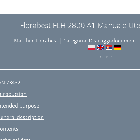
echnische gegevens
eiligheidsvoorschriften
Florabest FLH 2800 A1 Manuale Ute
lgemene veiligheidsinstruc
Marchio:
Florabest
| Categoria:
Distruggi-documenti
ontagehandleiding
ediening
Indice
anwzingen voor
nderhoud en reiniging
AN 73432
eserveonderdelen
ntroduction
fvalverwerking en
ntended purpose
outopsporing
eneral description
eparatieservice
ontents
 Serviceliaal