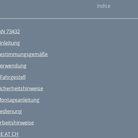
Indice
AN 73432
inleitung
estimmungsgemäße
erwendung
 Fahrgestell
icherheitshinweise
ontageanleitung
edienung
rbeitshinweise
E AT CH