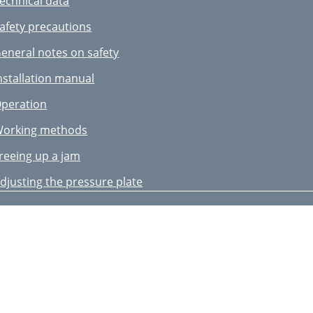
echnical data
ntroduction
afety precautions
ntended purpose
eneral notes on safety
eneral description
nstallation manual
ontents
peration
echnical data
orking methods
afety precautions
reeing up a jam
eneral notes on safety
djusting the pressure plate
nstallation manual
eneral cleaning and
peration
rouble shooting
orking methods
uarantee
reeing up a jam
epair Service
djusting the pressure plate
 Service-Center