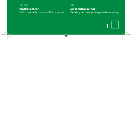
Messenh
akselaar
Biotr
ituratore
T
r
aduzione de
lle istruzioni d’uso or
igin
ali
Vert
aling 
v
an de ori
ginele gebrui
ksa
anwijzin
g
1