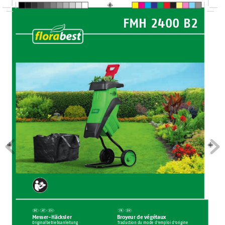
F
MH 2400 B2
®
Broyeur d
e végétaux
Messer-Häcksl
er
Origi
nalbetr
iebs
anleitung
T
r
aductio
n du mode d’emploi d’or
igine