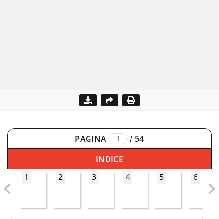
PAGINA
/
54
INDICE
1
2
3
4
5
6