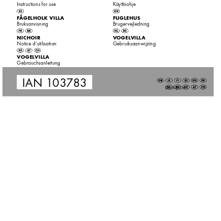
Instructions for use
K
äyttöohje
F
ÅGELHOLK VILLA
FUGLEHUS
Bruksanvisning
Bruger
vejledning
NIC
HOIR
V
OGEL
VILLA
Notice d‘utilisation
Gebruiksaanwijzing
V
OGEL
VILLA
Gebrauchsanleitung
IAN 1
03
7
83
DE/A
T/CH