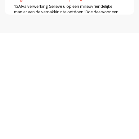
13Afvalverwerking Gelieve u op een milieuvriendelijke
manier van de verpakking te ontdoen! Doe daarvoor een
beroep op een erkend afvalverwerkingsbedri
Pagina 6
14 DE/AT/CH Herzlichen Glückwunsch! Mit Ihrem Kauf
haben Sie sich für einen hoch-wertigen Artikel entschieden.
Machen Sie sich vor der ersten Verwendu
Pagina 7 - Anvisningar för
15DE/AT/CH• Lagern Sie den Artikel bei Nichterverwendung
trocken und sauber.Hinweise zur EntsorgungEntsorgen Sie
den Artikel und alle dazugehö-rigen
Pagina 8
DE/AT/CHIAN 103783DELTA-SPORT HANDELSKONTOR
GMBHWragekamp 6 • D-22397 HamburgVersion:
01/2015Delta-Sport-Nr.: VV-2081
Pagina 9 - E-Mail:
deltasport@lidl.dk
2 Congratulations! You have purchased a high-quality
product. Familiarise yourself with the article before its ﬁrst