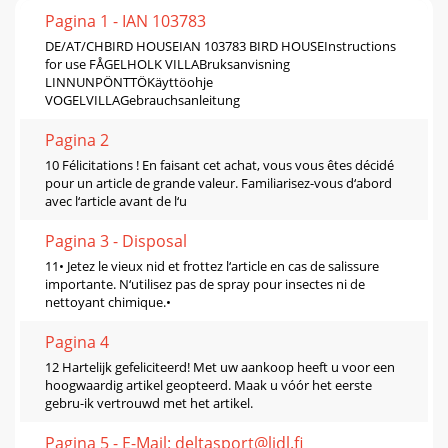
Pagina 1 - IAN 103783
DE/AT/CHBIRD HOUSEIAN 103783 BIRD HOUSEInstructions
for use FÅGELHOLK VILLABruksanvisning
LINNUNPÖNTTÖKäyttöohje
VOGELVILLAGebrauchsanleitung
Pagina 2
10 Félicitations ! En faisant cet achat, vous vous êtes décidé
pour un article de grande valeur. Familiarisez-vous d‘abord
avec l‘article avant de l‘u
Pagina 3 - Disposal
11• Jetez le vieux nid et frottez l‘article en cas de salissure
importante. N‘utilisez pas de spray pour insectes ni de
nettoyant chimique.•
Pagina 4
12 Hartelijk gefeliciteerd! Met uw aankoop heeft u voor een
hoogwaardig artikel geopteerd. Maak u vóór het eerste
gebru-ik vertrouwd met het artikel.
Pagina 5 - E-Mail: deltasport@lidl.ﬁ