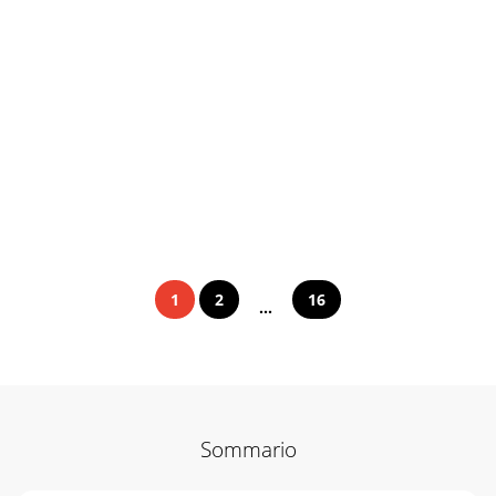
1
2
16
...
Sommario