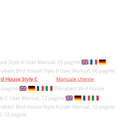
use Style A User Manual,
16 pagine
rabest Bird House Style B User Manual,
16 pagine
rd House Style C
Manuale Utente
6 pagine
Florabest Bird House
le C User Manual,
12 pagine
rabest Bird House Style A User Manual,
12 pagine
l,
12 pagine