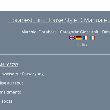
Florabest Bird House Style D Manuale 
Marchio:
Florabest
| Categoria:
Giocattoli
| Dime
Indice
AN 103783
inweise zur Entsorgung
ise au rebut
maltimento
isposal