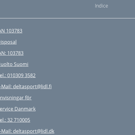
Indice
AN 103783
isposal
AN: 103783
uolto Suomi
el.: 010309 3582
-Mail: deltasport@lidl.ﬁ
nvisningar för
ervice Danmark
el.: 32 710005
-Mail:
deltasport@lidl.dk