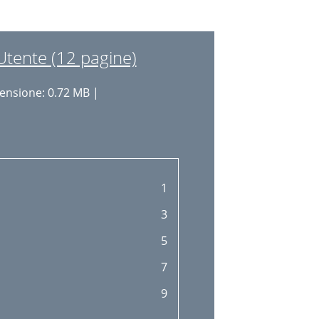
Utente (12 pagine)
nsione: 0.72 MB |
1
3
5
7
9