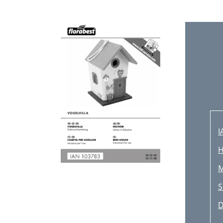
I
H
M
S
D