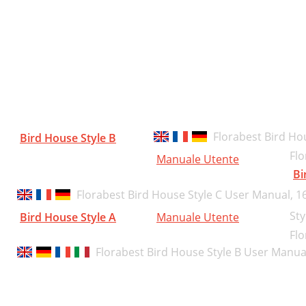
Florabest Bird Ho
Bird House Style B
Flo
Manuale Utente
Bi
Florabest Bird House Style C User Manual,
1
Sty
Bird House Style A
Manuale Utente
Flo
Florabest Bird House Style B User Manua