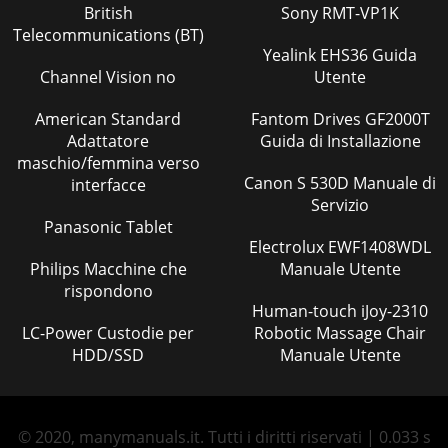
British
Sony RMT-VP1K
Telecommunications (BT)
Yealink EHS36 Guida
Channel Vision no
Utente
American Standard
Fantom Drives GF2000T
Adattatore
Guida di Installazione
maschio/femmina verso
Canon S 530D Manuale di
interfacce
Servizio
Panasonic Tablet
Electrolux EWF1408WDL
Philips Macchine che
Manuale Utente
rispondono
Human-touch iJoy-2310
LC-Power Custodie per
Robotic Massage Chair
HDD/SSD
Manuale Utente
© 2020, manymanuals.it. Tutti i diritti riservati | 0.033 s