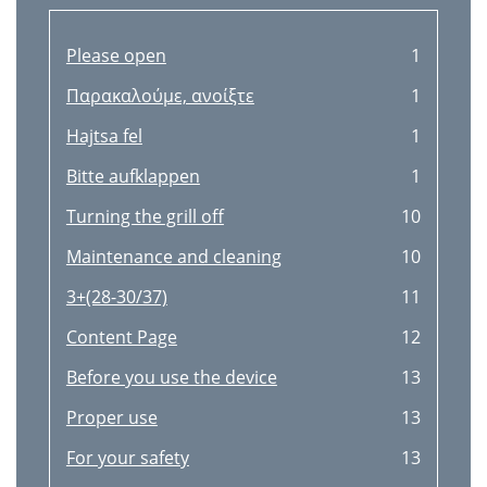
Entretien et nettoyage
18
Rangement
19
Please open
1
Aide en cas de pannes
19
Παρακαλούμε, ανοίξτε
1
Élimination
19
Hajtsa fel
1
Données techniques
20
Bitte aufklappen
1
Sommario pag
21
Turning the grill off
10
Dotazione/Elementi di comando
22
Maintenance and cleaning
10
Per la vostra incolumità
22
3+(28-30/37)
11
Montaggio
24
Content Page
12
Allestire il grill
25
Before you use the device
13
Collegare la bombola del gas
25
Proper use
13
Inserire/accendere
25
For your safety
13