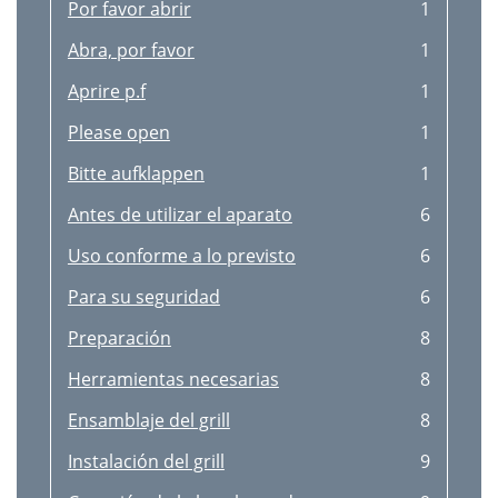
Kikapcsolás
32
Por favor abrir
1
Karbantartás és tisztítás
32
Abra, por favor
1
Raktározás
32
Aprire p.f
1
Garancia
34
Please open
1
DE AT CH
35
Bitte aufklappen
1
Lieferumfang / Bedienelemente
36
Antes de utilizar el aparato
6
Bevor Sie das Gerät benutzen
36
Uso conforme a lo previsto
6
Bestimmungsgemäßer Gebrauch
36
Para su seguridad
6
Zu Ihrer Sicherheit
36
Preparación
8
Vorbereitung
38
Herramientas necesarias
8
Benötigtes Werkzeug
38
Ensamblaje del grill
8
Grill zusammenbauen
38
Instalación del grill
9
Grill aufstellen
39