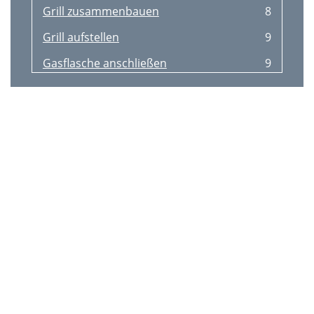
Grill zusammenbauen
8
Grill aufstellen
9
Gasflasche anschließen
9
Einschalten / Anzünden
10
Vorheizen / Regeln der Flamme
10
Ausschalten
10
Wartung und Reinigung
10
Entsorgung
11
Technische Daten
11
Aufbewahrung
11
Hilfe bei Störungen
11
Garantie
12