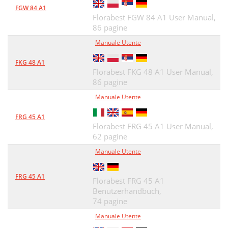
FGW 84 A1
Turning the grill off
33
Florabest FGW 84 A1 User Manual,
86 pagine
Maintenance and cleaning
33
Manuale Utente
DE AT CH
35
FKG 48 A1
Lieferumfang / Bedienelemente
36
Florabest FKG 48 A1 User Manual,
86 pagine
Bevor Sie das Gerät benutzen
36
Manuale Utente
Bestimmungsgemäßer Gebrauch
36
FRG 45 A1
Florabest FRG 45 A1 User Manual,
Zu Ihrer Sicherheit
36
62 pagine
Vorbereitung
38
Manuale Utente
Benötigtes Werkzeug
38
FRG 45 A1
Florabest FRG 45 A1
Grill zusammenbauen
38
Benutzerhandbuch,
74 pagine
Grill aufstellen
39
Manuale Utente
Gasflasche anschließen
39