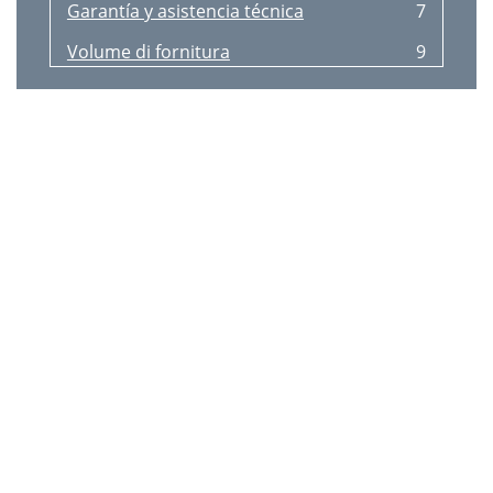
Garantía y asistencia técnica
7
Volume di fornitura
9
Montaggio
9
Messa in funzione
10
Pulizia e cura
10
Smaltimento
10
Garanzia e assistenza
11
Importatore
11
Aviso relativo a queimaduras
12
Aviso relativo a asﬁ xia
12
Volume de fornecimento
13
Montagem
13