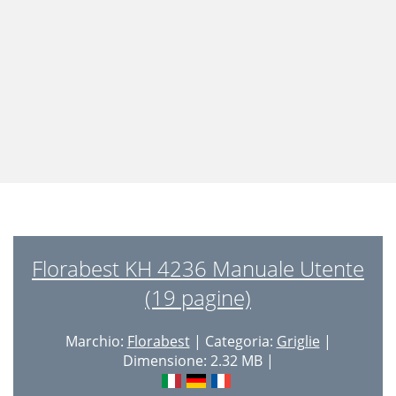
Florabest KH 4236 Manuale Utente
(19 pagine)
Marchio:
Florabest
| Categoria:
Griglie
|
Dimensione: 2.32 MB |