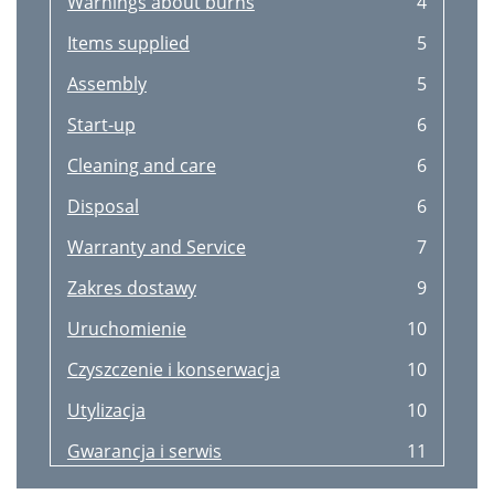
Warnings about burns
4
Items supplied
5
Assembly
5
Start-up
6
Cleaning and care
6
Disposal
6
Warranty and Service
7
Zakres dostawy
9
Uruchomienie
10
Czyszczenie i konserwacja
10
Utylizacja
10
Gwarancja i serwis
11
Importer
11