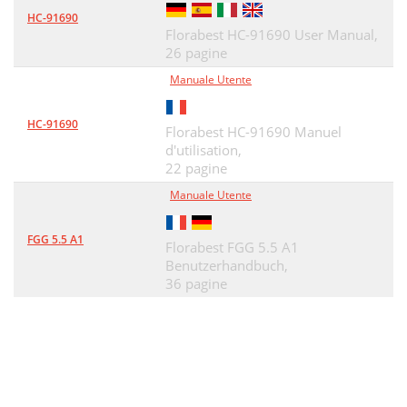
HC-91690
Florabest HC-91690 User Manual,
26 pagine
Manuale Utente
HC-91690
Florabest HC-91690 Manuel
d'utilisation,
22 pagine
Manuale Utente
FGG 5.5 A1
Florabest FGG 5.5 A1
Benutzerhandbuch,
36 pagine