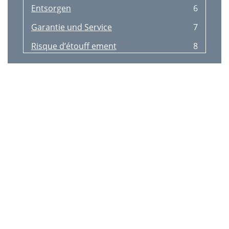
Entsorgen
6
Garantie und Service
7
Risque d’étouﬀ ement
8
Accessoires fournis
9
Mise en service
10
Nettoyage et entretien
10
Mise au rebut
10
Importateur
11
Volume di fornitura
13
Montaggio
13
Smaltimento
14
Messa in funzione
14