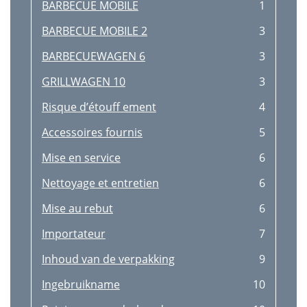
Warnung vor Verbrennungen
20
BARBECUE MOBILE
1
Warnung vor Erstickung
20
BARBECUE MOBILE 2
3
Lieferumfang
21
BARBECUEWAGEN 6
3
Inbetriebnahme
22
GRILLWAGEN 10
3
Reinigen und Pﬂ egen
22
Risque d’étouﬀ ement
4
Entsorgen
22
Accessoires fournis
5
Garantie und Service
23
Mise en service
6
Importeur
23
Nettoyage et entretien
6
Mise au rebut
6
Importateur
7
Inhoud van de verpakking
9
Ingebruikname
10