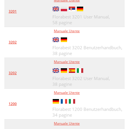
Manuale Utente
Reinigen und Pﬂ egen
34
3201
Florabest 3201 User Manual,
Entsorgen
34
58 pagine
Garantie und Service
35
Manuale Utente
Importeur
35
3202
Florabest 3202 Benutzerhandbuch,
38 pagine
Manuale Utente
3202
Florabest 3202 User Manual,
38 pagine
Manuale Utente
1200
Florabest 1200 Benutzerhandbuch,
34 pagine
Manuale Utente