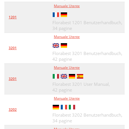
Manuale Utente
Čistenie a údržba
26
1201
Likvidácia
26
Florabest 1201 Benutzerhandbuch,
34 pagine
Upozorenje od opeklina
28
Manuale Utente
Obim isporuke
29
3201
Puštanje u rad
30
Florabest 3201 Benutzerhandbuch,
42 pagine
Čišćenje i održavanje
30
Manuale Utente
Zbrinjavanje
30
3201
Jamstvo i servis
31
Florabest 3201 User Manual,
42 pagine
Warnung vor Verbrennungen
32
Manuale Utente
Warnung vor Erstickung
32
3202
Lieferumfang
33
Florabest 3202 Benutzerhandbuch,
34 pagine
Inbetriebnahme
34