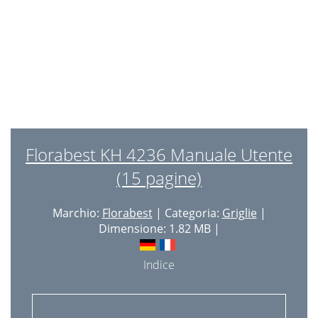
Colocação em funcionamento
14
Limpeza e conservação
14
Eliminação
14
Importador
15
Warnings about burns
16
Items supplied
17
Florabest KH 4236 Manuale Utente
Assembly
17
(15 pagine)
Start-up
18
Marchio:
Florabest
| Categoria:
Griglie
|
Cleaning and care
18
Dimensione: 1.82 MB |
Disposal
18
Indice
Warranty and Service
19
Importer
19