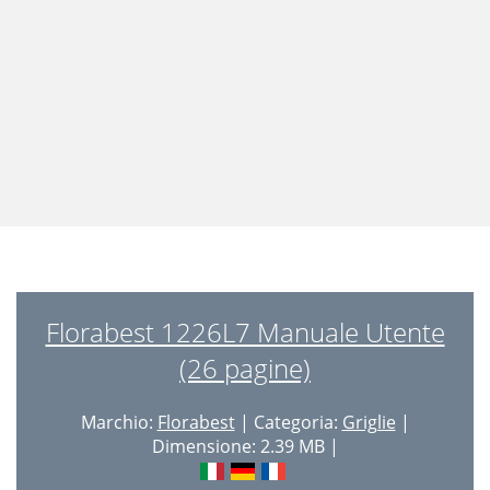
Florabest 1226L7 Manuale Utente
(26 pagine)
Marchio:
Florabest
| Categoria:
Griglie
|
Dimensione: 2.39 MB |