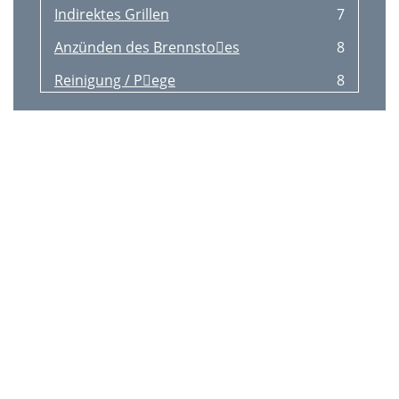
Indirektes Grillen
7
Anzünden des Brennstoes
8
Reinigung / Pege
8
Gewährleistung
8
Voorwoord
9
Veilig gebruik van de grill
9
Technische gegevens
10
Benodigd gereedschap
10
Montage voorbereiden
10
Lijst van onderdelen
10
Benaming Aant
10
Montage uitvoeren
11