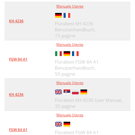
Priprava na sestavljanje
Manuale Utente
22
Seznam delov
22
KH 4236
Florabest KH 4236
Naziv Št
22
Benutzerhandbuch,
15 pagine
Izvedba montaže
23
Manuale Utente
Povezovalni elementi
23
FGW 84 A1
Florabest FGW 84 A1
Neposredna peka na žaru
24
Benutzerhandbuch,
Posredno pečenje na žaru
25
50 pagine
Manuale Utente
Prižiganje lesnega oglja
26
KH 4236
Čiščenje in vzdrževanje
26
Florabest KH 4236 User Manual,
35 pagine
Garancija
26
Manuale Utente
Všeobecné bezpečnostní pokyny
27
Předmluva
27
FGW 84 A1
Florabest FGW 84 A1