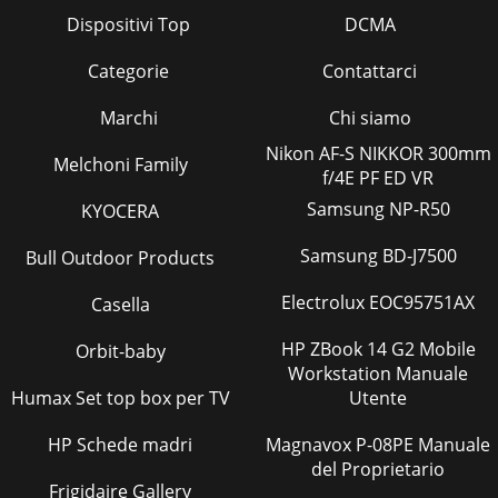
Dispositivi Top
DCMA
Categorie
Contattarci
Marchi
Chi siamo
Nikon AF-S NIKKOR 300mm
Melchoni Family
f/4E PF ED VR
Samsung NP-R50
KYOCERA
Samsung BD-J7500
Bull Outdoor Products
Electrolux EOC95751AX
Casella
HP ZBook 14 G2 Mobile
Orbit-baby
Workstation Manuale
Humax Set top box per TV
Utente
HP Schede madri
Magnavox P-08PE Manuale
del Proprietario
Frigidaire Gallery