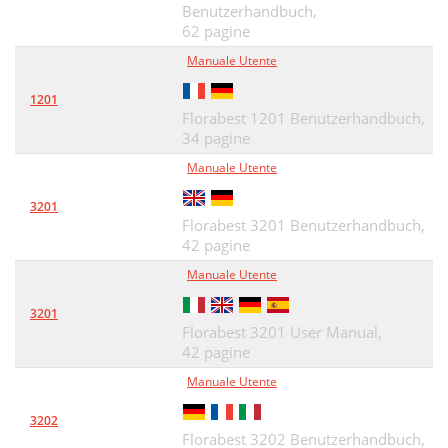
Benutzerhandbuch,
Použití přiměřené určení
27
62 pagine
Technické údaje
28
Manuale Utente
Potřebné nářadí
28
1201
Florabest 1201 Benutzerhandbuch,
Příprava montáže
28
34 pagine
Seznam jednotlivých částí
28
Manuale Utente
Označení Počet
28
3201
Florabest 3201 Benutzerhandbuch,
Provedení montáže
29
42 pagine
Manuale Utente
Spojovací prvky
29
Přímé grilování
30
3201
Florabest 3201 User Manual,
Nepřímé grilování
31
42 pagine
Manuale Utente
Zapálení paliva
32
3202
Čištění / péče
32
Florabest 3202 Benutzerhandbuch,