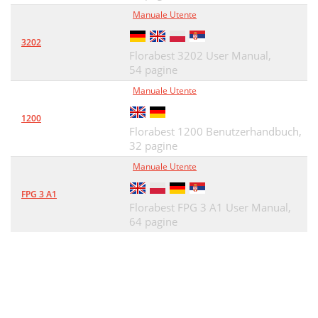
Čistenie/Údržba
38
Manuale Utente
Bestimmungsgemäße Verwendung
39
3202
Florabest 3202 User Manual,
Technische Daten
40
54 pagine
Benötigtes Werkzeug
40
Manuale Utente
Montage vorbereiten
40
1200
Florabest 1200 Benutzerhandbuch,
Einzelteilliste
40
32 pagine
Bezeichnung Anz
40
Manuale Utente
Montage durchführen
41
FPG 3 A1
Florabest FPG 3 A1 User Manual,
Verbindungselemente
41
64 pagine
Direktes Grillen
42
Indirektes Grillen
43
Anzünden des Brennstoes
44