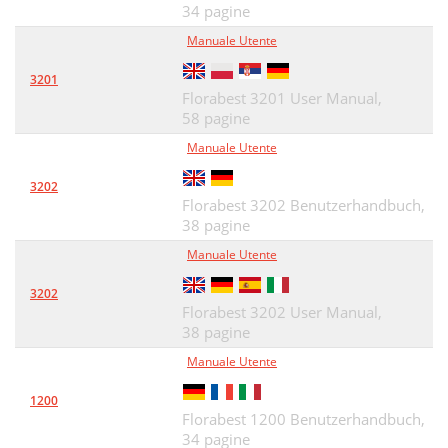
34 pagine
Všeobecné bezpečnostné pokyny
33
Manuale Utente
Predslov
33
3201
Používanie podľa predpisov
33
Florabest 3201 User Manual,
58 pagine
Potrebné náradie
34
Manuale Utente
Príprava montáže
34
3202
Kusovník
34
Florabest 3202 Benutzerhandbuch,
38 pagine
Názov Zobr
34
Manuale Utente
Vykonať montáž
35
3202
Spojovacie prvky
35
Florabest 3202 User Manual,
38 pagine
Priame grilovanie
36
Manuale Utente
Nepriame grilovanie
37
1200
Florabest 1200 Benutzerhandbuch,
Zapálenie paliva
38
34 pagine